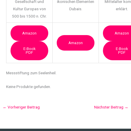
Gesellschaft und
ikonischen Elementen
Mittelalter ko
Kultur Europas von
Dubais.
erklärt.
500 bis 1500 n. Chr.
Amazon
Amazon
Amazon
E-Book
E-Book
PDF
PDF
Messstiftung
zum Seelenheil.
Keine Produkte gefunden.
←
Vorheriger Beitrag
Nächster Beitrag
→