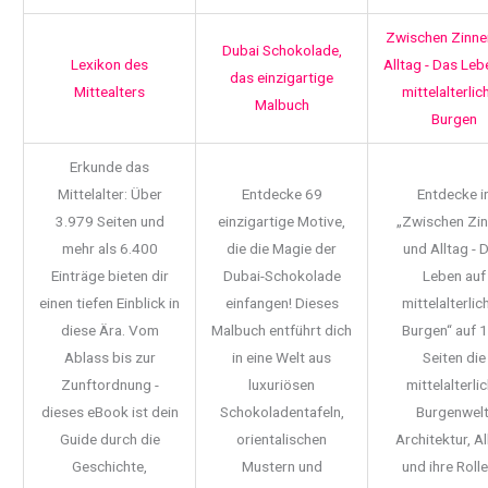
Zwischen Zinne
Dubai Schokolade,
Lexikon des
Alltag - Das Leb
das einzigartige
Mittealters
mittelalterlic
Malbuch
Burgen
Erkunde das
Mittelalter: Über
Entdecke 69
Entdecke i
3.979 Seiten und
einzigartige Motive,
„Zwischen Zi
mehr als 6.400
die die Magie der
und Alltag - 
Einträge bieten dir
Dubai-Schokolade
Leben auf
einen tiefen Einblick in
einfangen! Dieses
mittelalterlic
diese Ära. Vom
Malbuch entführt dich
Burgen“ auf 
Ablass bis zur
in eine Welt aus
Seiten die
Zunftordnung -
luxuriösen
mittelalterli
dieses eBook ist dein
Schokoladentafeln,
Burgenwelt
Guide durch die
orientalischen
Architektur, Al
Geschichte,
Mustern und
und ihre Rolle