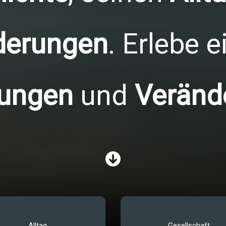
derungen
. Erlebe 
kungen
und
Veränd
Alltag
Gesellschaft