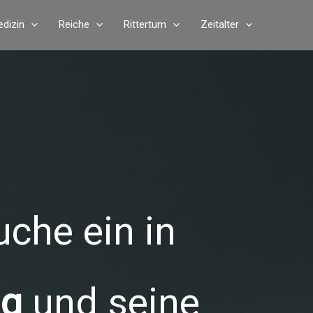
dizin
Reiche
Rittertum
Zeitalter
uche ein in
ag
und seine