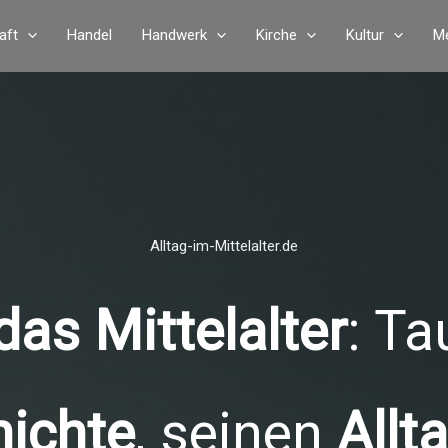
aft
Handel
Handwerk
Kirche
Kultur
Me
Alltag-im-Mittelalter.de
as Mittelalter
: Ta
ichte
, seinen
Allt