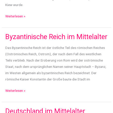
Kiew wurde.
Kiewer
Weiterlesen »
Rus
im
Byzantinische Reich im Mittelalter
Mittelalter
Das Byzantinische Reich ist der östliche Teil des römischen Reiches
(Oströmisches Reich, Ostrom), der nach dem Fall des westlichen
Teils verblieb. Nach der Eroberung von Rom wird der oströmische
Staat, nach dem ursprünglichen Namen seiner Hauptstadt – Byzanz,
im Westen allgemein als byzantinisches Reich bezeichnet. Der
römische Kaiser Konstantin der Große baute die Stadt im
Byzantinische
Weiterlesen »
Reich
im
Deutschland im Mittelalter
Mittelalter