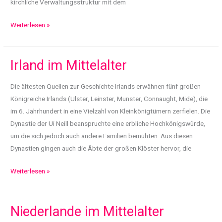
kirchliche Verwaltungsstruktur mit dem
Polen
Weiterlesen »
im
Mittelalter
Irland im Mittelalter
Die ältesten Quellen zur Geschichte Irlands erwähnen fünf großen
Königreiche Irlands (Ulster, Leinster, Munster, Connaught, Mide), die
im 6. Jahrhundert in eine Vielzahl von Kleinkönigtümern zerfielen. Die
Dynastie der Ui Neill beanspruchte eine erbliche Hochkönigswürde,
um die sich jedoch auch andere Familien bemühten. Aus diesen
Dynastien gingen auch die Äbte der großen Klöster hervor, die
Irland
Weiterlesen »
im
Mittelalter
Niederlande im Mittelalter