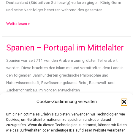
Deutschland (Südteil von Schleswig) verloren gingen. König Gorm
und seine Nachfolger besetzen während des gesamten
Dänemark
Weiterlesen »
im
Mittelalter
Spanien – Portugal im Mittelalter
Spanien war seit 711 von den Arabern zum größten Teil erobert
worden. Diese brachten den Islam mit und vermittelten dem Land in
den folgenden Jahrhunderten griechische Philosophie und
Naturwissenschaft, Bewässerungskunst. Reis-, Baumwoll- und
Zuckerrohranbau. Im Norden entwickelten
Cookie-Zustimmung verwalten
Spanien
Weiterlesen »
–
Um dir ein optimales Erlebnis zu bieten, verwenden wir Technologien wie
Portugal
Cookies, um Geräteinformationen zu speichern und/oder darauf
zuzugreifen. Wenn du diesen Technologien zustimmst, können wir Daten
im
1
2
Weiter
→
wie das Surfverhalten oder eindeutige IDs auf dieser Website verarbeiten.
Mittelalter