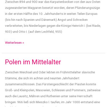
Zwischen 894 und 900 war das Karpatenbecken von den aus Osten
zugewanderten Magyaren besetzt worden, deren Plünderungszüge
in der ersten Hälfte des 10. Jahrhunderts in weiten Teilen Europas
(bis hin nach Spanien und Dänemark) Angst und Schrecken
verbreiteten, bis Niederlagen gegen die Könige Heinrich I. (bei Riade,
933) und Otto I. (auf dem Lechfeld, 955)
Ungarn
Weiterlesen »
im
Mittelalter
Polen im Mittelalter
Zwischen Weichsel und Oder lebten im Frühmittelalter slavische
Stämme, die sich im achten und neunten Jahrhundert
zusammenschlossen. Das Fürstengeschlecht der Piasten konnte
Groß- und Kleinpolen, Masowien, Schlesien und Pommern, zeitweise
auch die Lausitz, Mähren und Ruthenien unter seine Herrschaft
bringen. 966 ließ sich Mieszko I. taufen; im Jahr 1000 entstand eine