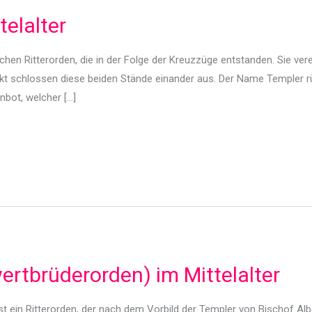
elalter
chen Ritterorden, die in der Folge der Kreuzzüge entstanden. Sie verei
t schlossen diese beiden Stände einander aus. Der Name Templer rüh
nbot, welcher […]
rtbrüderorden) im Mittelalter
t ein Ritterorden, der nach dem Vorbild der Templer von Bischof Al