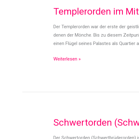
Templerorden im Mitt
Der Templerorden war der erste der geistli
denen der Mönche. Bis zu diesem Zeitpunk
einen Flügel seines Palastes als Quartier a
Templerorden
Weiterlesen »
im
Mittelalter
Schwertorden (Schwe
Der Schwertorden (Schwertbrüderorden) is