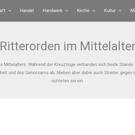
aft
Handel
Handwerk
Kirche
Kultur
Me
Ritterorden im Mittelalte
s Mittelalters. Während der Kreuzzüge verbanden sich beide Stände zu
t und des Gehorsams ab, blieben aber dabei auch Streiter gegen die 
richteten sei ein.