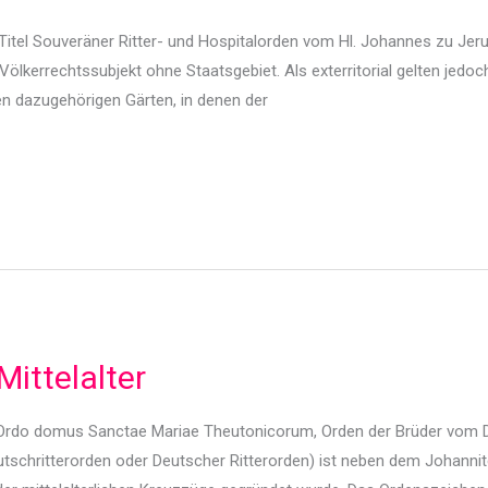
Titel Souveräner Ritter- und Hospitalorden vom Hl. Johannes zu Je
Völkerrechtssubjekt ohne Staatsgebiet. Als exterritorial gelten jedo
 den dazugehörigen Gärten, in denen der
ittelalter
Ordo domus Sanctae Mariae Theutonicorum, Orden der Brüder vom D
utschritterorden oder Deutscher Ritterorden) ist neben dem Johanni