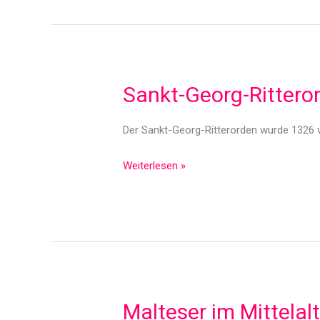
Grab
zu
Jerusalem
im
Mittelalter
Sankt-Georg-Ritteror
Der Sankt-Georg-Ritterorden wurde 1326 v
Sankt-
Weiterlesen »
Georg-
Ritterorden
im
Mittelalter
Malteser im Mittelalt