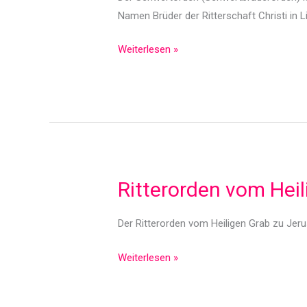
Namen Brüder der Ritterschaft Christi in L
Schwertorden
Weiterlesen »
(Schwertbrüderorden)
im
Mittelalter
Ritterorden vom Heil
Der Ritterorden vom Heiligen Grab zu Jeru
Ritterorden
Weiterlesen »
vom
Heiligen