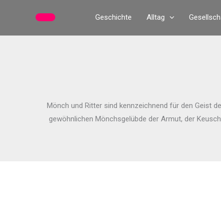
Zum
Geschichte
Alltag
Gesellsch
Inhalt
springen
Mönch und Ritter sind kennzeichnend für den Geist de
gewöhnlichen Mönchsgelübde der Armut, der Keuschhei