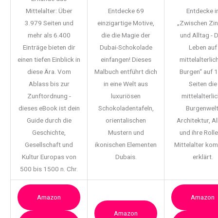
Mittelalter: Über
Entdecke 69
Entdecke i
3.979 Seiten und
einzigartige Motive,
„Zwischen Zi
mehr als 6.400
die die Magie der
und Alltag - 
Einträge bieten dir
Dubai-Schokolade
Leben auf
einen tiefen Einblick in
einfangen! Dieses
mittelalterlic
diese Ära. Vom
Malbuch entführt dich
Burgen“ auf 
Ablass bis zur
in eine Welt aus
Seiten die
Zunftordnung -
luxuriösen
mittelalterli
dieses eBook ist dein
Schokoladentafeln,
Burgenwelt
Guide durch die
orientalischen
Architektur, Al
Geschichte,
Mustern und
und ihre Rolle
Gesellschaft und
ikonischen Elementen
Mittelalter ko
Kultur Europas von
Dubais.
erklärt.
500 bis 1500 n. Chr.
Amazon
Amazon
Amazon