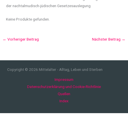
der nachtalmudisch-jüdischen Gesetzesauslegung.
Keine Produkte gefunden.
←
Vorheriger Beitrag
Nächster Beitrag
→
Copyright © 2026 Mittelalter - Alltag, Leben und Sterben
Impressum
Datenschutzerklärung und Cookie-Richtlinie
Quellen
Index