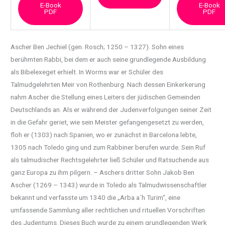
E-Book
E-Book
PDF
PDF
Ascher Ben Jechiel (gen. Rosch; 1250 – 1327). Sohn eines
berühmten Rabbi, bei dem er auch
seine grundlegende Ausbildung
als Bibelexeget erhielt. In Worms war er Schüler des
Talmudgelehrten Meir von Rothenburg. Nach dessen Einkerkerung
nahm Ascher die Stellung eines Leiters der jüdischen Gemeinden
Deutschlands an. Als er während der Judenverfolgungen seiner Zeit
in die Gefahr geriet, wie sein Meister gefangengesetzt zu werden,
floh er (1303) nach Spanien, wo er zunächst in Barcelona lebte,
1305 nach Toledo ging und zum Rabbiner berufen wurde. Sein Ruf
als talmudischer Rechtsgelehrter ließ Schüler und Ratsuchende aus
ganz Europa zu ihm pilgern. – Aschers dritter Sohn Jakob Ben
Ascher (1269 – 1343) wurde in Toledo als Talmudwissenschaftler
bekannt und verfasste um 1340 die „Arba a´h Turim“, eine
umfassende Sammlung aller rechtlichen und rituellen Vorschriften
des Judentums. Dieses Buch wurde zu einem grundlegenden Werk