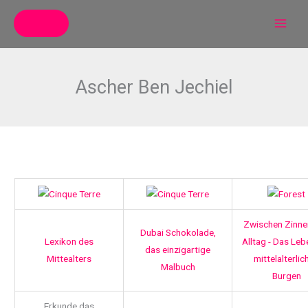
Zum
Inhalt
springen
Ascher Ben Jechiel
Zwischen Zinne
Dubai Schokolade,
Lexikon des
Alltag - Das Leb
das einzigartige
Mittealters
mittelalterlic
Malbuch
Burgen
Erkunde das