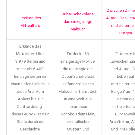
Zwischen Zinne
Dubai Schokolade,
Lexikon des
Alltag - Das Leb
das einzigartige
Mittealters
mittelalterlic
Malbuch
Burgen
Erkunde das
Mittelalter: Über
Entdecke 69
Entdecke i
3.979 Seiten und
einzigartige Motive,
„Zwischen Zi
mehr als 6.400
die die Magie der
und Alltag - 
Einträge bieten dir
Dubai-Schokolade
Leben auf
einen tiefen Einblick in
einfangen! Dieses
mittelalterlic
diese Ära. Vom
Malbuch entführt dich
Burgen“ auf 
Ablass bis zur
in eine Welt aus
Seiten die
Zunftordnung -
luxuriösen
mittelalterli
dieses eBook ist dein
Schokoladentafeln,
Burgenwelt
Guide durch die
orientalischen
Architektur, Al
Geschichte,
Mustern und
und ihre Rolle