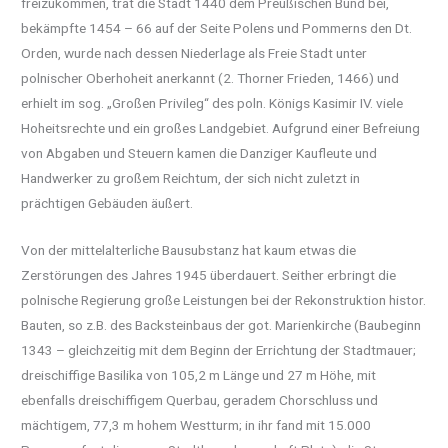
freizukommen, trat die Stadt 1440 dem Preußischen Bund bei,
bekämpfte 1454 – 66 auf der Seite Polens und Pommerns den Dt.
Orden, wurde nach dessen Niederlage als Freie Stadt unter
polnischer Oberhoheit anerkannt (2. Thorner Frieden, 1466) und
erhielt im sog. „Großen Privileg“ des poln. Königs Kasimir IV. viele
Hoheitsrechte und ein großes Landgebiet. Aufgrund einer Befreiung
von Abgaben und Steuern kamen die Danziger Kaufleute und
Handwerker zu großem Reichtum, der sich nicht zuletzt in
prächtigen Gebäuden äußert.
Von der mittelalterliche Bausubstanz hat kaum etwas die
Zerstörungen des Jahres 1945 überdauert. Seither erbringt die
polnische Regierung große Leistungen bei der Rekonstruktion histor.
Bauten, so z.B. des Backsteinbaus der got. Marienkirche (Baubeginn
1343 – gleichzeitig mit dem Beginn der Errichtung der Stadtmauer;
dreischiffige Basilika von 105,2 m Länge und 27 m Höhe, mit
ebenfalls dreischiffigem Querbau, geradem Chorschluss und
mächtigem, 77,3 m hohem Westturm; in ihr fand mit 15.000