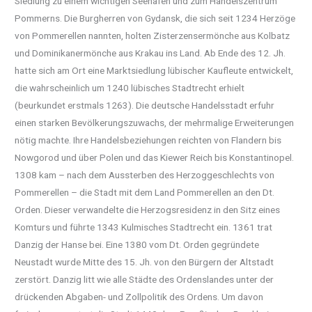
Siedlung zu einem wichtigen Seehafen und zum Handelszentrum
Pommerns. Die Burgherren von Gydansk, die sich seit 1234 Herzöge
von Pommerellen nannten, holten Zisterzensermönche aus Kolbatz
und Dominikanermönche aus Krakau ins Land. Ab Ende des 12. Jh.
hatte sich am Ort eine Marktsiedlung lübischer Kaufleute entwickelt,
die wahrscheinlich um 1240 lübisches Stadtrecht erhielt
(beurkundet erstmals 1263). Die deutsche Handelsstadt erfuhr
einen starken Bevölkerungszuwachs, der mehrmalige Erweiterungen
nötig machte. Ihre Handelsbeziehungen reichten von Flandern bis
Nowgorod und über Polen und das Kiewer Reich bis Konstantinopel.
1308 kam – nach dem Aussterben des Herzoggeschlechts von
Pommerellen – die Stadt mit dem Land Pommerellen an den Dt.
Orden. Dieser verwandelte die Herzogsresidenz in den Sitz eines
Komturs und führte 1343 Kulmisches Stadtrecht ein. 1361 trat
Danzig der Hanse bei. Eine 1380 vom Dt. Orden gegründete
Neustadt wurde Mitte des 15. Jh. von den Bürgern der Altstadt
zerstört. Danzig litt wie alle Städte des Ordenslandes unter der
drückenden Abgaben- und Zollpolitik des Ordens. Um davon