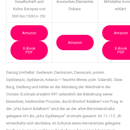
Gesellschaft und
ikonischen Elementen
Mittelalter ko
Kultur Europas von
Dubais.
erklärt.
500 bis 1500 n. Chr.
Amazon
Amazon
Amazon
E-Book
E-Book
PDF
PDF
Danzig (mittellat. Gedanum, Dantiscum, Daniscum; pomm.
Gyddanyzc, Gyddanze, Kdanzc = feuchte
Wiese; poln. Gdansk). Slaw.
Burg, Siedlung und Hafen an der Mündung der Weichsel in die
Ostsee. Erstmals erwähnt 997 anlässlich der Bekehrung seiner
Einwohner, heidnischer Pruzzen, durch Bischof Adalbert von Prag. In
der „Vita Sanct Adalberti“ wird der an der alten Bernsteinstraße
gelegene Ort als „urbs Gyddanyze“ erstmals genannt. Im 11./12. Jh.
entwickelte sich die kleine, im Schutze eines Herrensitzes gelegene