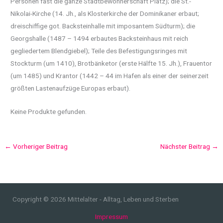
Personen fast die ganze Stadtbewohnerschaft Platz); die St.-
Nikolai-Kirche (14. Jh., als Klosterkirche der Dominikaner erbaut;
dreischiffige got. Backsteinhalle mit imposantem Südturm); die
Georgshalle (1487 – 1494 erbautes Backsteinhaus mit reich
gegliedertem Blendgiebel); Teile des Befestigungsringes mit
Stockturm (um 1410), Brotbänketor (erste Hälfte 15. Jh.), Frauentor
(um 1485) und Krantor (1442 – 44 im Hafen als einer der seinerzeit
größten Lastenaufzüge Europas erbaut).
Keine Produkte gefunden.
←
Vorheriger Beitrag
Nächster Beitrag
→
Copyright © 2026 Mittelalter - Alltag, Leben und Sterben
Impressum