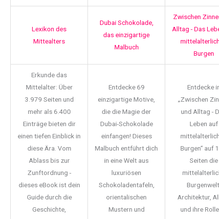
Zwischen Zinne
Dubai Schokolade,
Lexikon des
Alltag - Das Leb
das einzigartige
Mittealters
mittelalterlic
Malbuch
Burgen
Erkunde das
Mittelalter: Über
Entdecke 69
Entdecke i
3.979 Seiten und
einzigartige Motive,
„Zwischen Zi
mehr als 6.400
die die Magie der
und Alltag - 
Einträge bieten dir
Dubai-Schokolade
Leben auf
einen tiefen Einblick in
einfangen! Dieses
mittelalterlic
diese Ära. Vom
Malbuch entführt dich
Burgen“ auf 
Ablass bis zur
in eine Welt aus
Seiten die
Zunftordnung -
luxuriösen
mittelalterli
dieses eBook ist dein
Schokoladentafeln,
Burgenwelt
Guide durch die
orientalischen
Architektur, Al
Geschichte,
Mustern und
und ihre Rolle