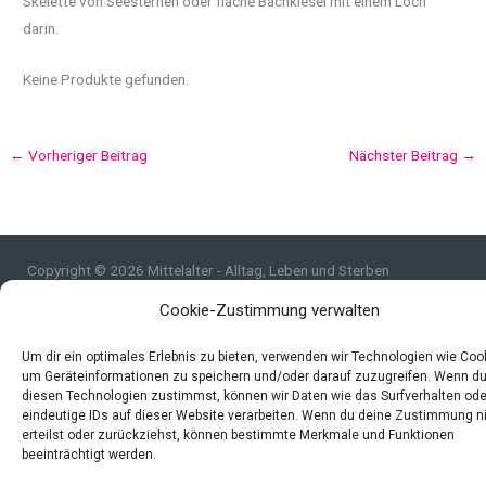
Skelette von Seesternen oder flache Bachkiesel mit einem Loch
darin.
Keine Produkte gefunden.
←
Vorheriger Beitrag
Nächster Beitrag
→
Copyright © 2026 Mittelalter - Alltag, Leben und Sterben
Impressum
Cookie-Zustimmung verwalten
Datenschutzerklärung und Cookie-Richtlinie
Um dir ein optimales Erlebnis zu bieten, verwenden wir Technologien wie Coo
Quellen
um Geräteinformationen zu speichern und/oder darauf zuzugreifen. Wenn d
Index
diesen Technologien zustimmst, können wir Daten wie das Surfverhalten ode
eindeutige IDs auf dieser Website verarbeiten. Wenn du deine Zustimmung n
erteilst oder zurückziehst, können bestimmte Merkmale und Funktionen
beeinträchtigt werden.