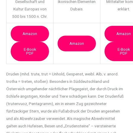
Gesellschaft und
ikonischen Elementen
Mittelalter ko
Kultur Europas von
Dubais.
erklärt.
500 bis 1500 n. Chr.
Amazon
Amazon
Amazon
E-Book
E-Book
PDF
PDF
Druden (mhd. trute, trut = Unhold, Gespenst, weibl. Alb; v. anord.
trotha = treten, stoßen).
Besonders in Süddeutschland und
Österreich umgehender nächtlicher Plagegeist, der durch Druck im
Schlafe ängstigen, Kinder und Tiere schädigen kann. Der Drudenfuß
(trutenvuoz, Pentagramm), ein in einem Zug gezeichneter
fünfzackiger Stern, wurde als Fußabdruck der Druden angesehen
und als Abwehrzauber verwendet. Als magische Abwehrmittel
galten auch Hufeisen, Besen und „Drudensteine“ – versteinerte