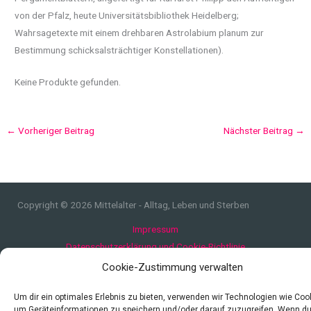
von der Pfalz, heute Universitätsbibliothek Heidelberg;
Wahrsagetexte mit einem drehbaren Astrolabium planum zur
Bestimmung schicksalsträchtiger Konstellationen).
Keine Produkte gefunden.
←
Vorheriger Beitrag
Nächster Beitrag
→
Copyright © 2026 Mittelalter - Alltag, Leben und Sterben
Impressum
Datenschutzerklärung und Cookie-Richtlinie
Quellen
Cookie-Zustimmung verwalten
Index
Um dir ein optimales Erlebnis zu bieten, verwenden wir Technologien wie Coo
um Geräteinformationen zu speichern und/oder darauf zuzugreifen. Wenn d