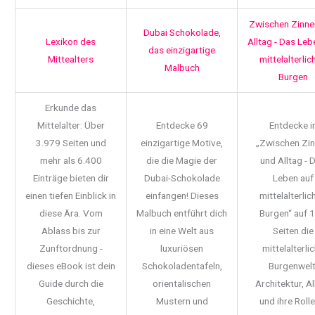
Zwischen Zinne
Dubai Schokolade,
Lexikon des
Alltag - Das Leb
das einzigartige
Mittealters
mittelalterlic
Malbuch
Burgen
Erkunde das
Mittelalter: Über
Entdecke 69
Entdecke i
3.979 Seiten und
einzigartige Motive,
„Zwischen Zi
mehr als 6.400
die die Magie der
und Alltag - 
Einträge bieten dir
Dubai-Schokolade
Leben auf
einen tiefen Einblick in
einfangen! Dieses
mittelalterlic
diese Ära. Vom
Malbuch entführt dich
Burgen“ auf 
Ablass bis zur
in eine Welt aus
Seiten die
Zunftordnung -
luxuriösen
mittelalterli
dieses eBook ist dein
Schokoladentafeln,
Burgenwelt
Guide durch die
orientalischen
Architektur, Al
Geschichte,
Mustern und
und ihre Rolle