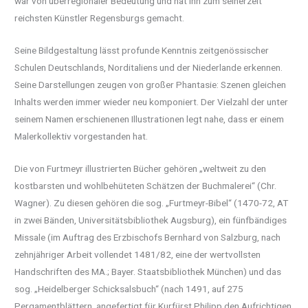
war von überregionaler Bedeutung und hat ihn zum seinerzeit
reichsten Künstler Regensburgs gemacht.
Seine Bildgestaltung lässt profunde Kenntnis zeitgenössischer
Schulen Deutschlands, Norditaliens und der Niederlande erkennen.
Seine Darstellungen zeugen von großer Phantasie: Szenen gleichen
Inhalts werden immer wieder neu komponiert. Der Vielzahl der unter
seinem Namen erschienenen Illustrationen legt nahe, dass er einem
Malerkollektiv vorgestanden hat.
Die von Furtmeyr illustrierten Bücher gehören „weltweit zu den
kostbarsten und wohlbehüteten Schätzen der Buchmalerei“ (Chr.
Wagner). Zu diesen gehören die sog. „Furtmeyr-Bibel“ (1470-72, AT
in zwei Bänden, Universitätsbibliothek Augsburg), ein fünfbändiges
Missale (im Auftrag des Erzbischofs Bernhard von Salzburg, nach
zehnjähriger Arbeit vollendet 1481/82, eine der wertvollsten
Handschriften des MA.; Bayer. Staatsbibliothek München) und das
sog. „Heidelberger Schicksalsbuch“ (nach 1491, auf 275
Pergamentblättern, angefertigt für Kurfürst Philipp den Aufrichtigen