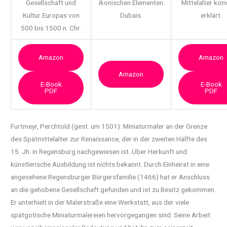
Gesellschaft und
ikonischen Elementen
Mittelalter ko
Kultur Europas von
Dubais.
erklärt.
500 bis 1500 n. Chr.
Amazon
Amazon
Amazon
E-Book
E-Book
PDF
PDF
Furtmeyr, Perchtold (gest. um 1501). Miniaturmaler an der Grenze
des Spätmittelalter zur Renaissance,
der in der zweiten Hälfte des
15. Jh. in Regensburg nachgewiesen ist. Über Herkunft und
künstlerische Ausbildung ist nichts bekannt. Durch Einheirat in eine
angesehene Regensburger Bürgersfamilie (1466) hat er Anschluss
an die gehobene Gesellschaft gefunden und ist zu Besitz gekommen.
Er unterhielt in der Malerstraße eine Werkstatt, aus der viele
spätgotische Miniaturmalereien hervorgegangen sind. Seine Arbeit