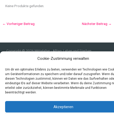
Keine Produkte gefunden.
←
Vorheriger Beitrag
Nächster Beitrag
→
Copyright © 2026 Mittelalter - Alltag, Leben und Sterben
Cookie-Zustimmung verwalten
Impressum
Datenschutzerklärung und Cookie-Richtlinie
Um dir ein optimales Erlebnis zu bieten, verwenden wir Technologien wie Coo
Quellen
um Geräteinformationen zu speichern und/oder darauf zuzugreifen. Wenn d
Index
diesen Technologien zustimmst, können wir Daten wie das Surfverhalten ode
eindeutige IDs auf dieser Website verarbeiten. Wenn du deine Zustimmung n
erteilst oder zurückziehst, können bestimmte Merkmale und Funktionen
beeinträchtigt werden.
Akzeptieren