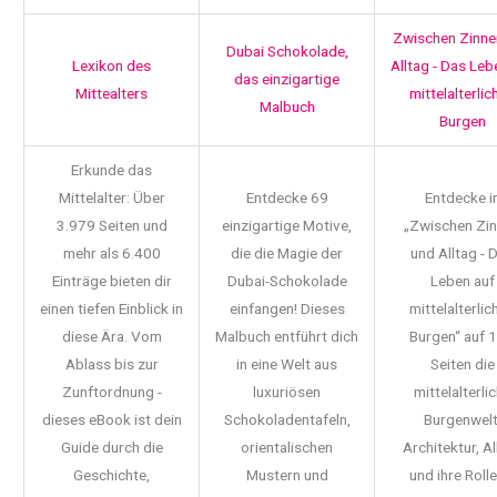
Zwischen Zinne
Dubai Schokolade,
Lexikon des
Alltag - Das Leb
das einzigartige
Mittealters
mittelalterlic
Malbuch
Burgen
Erkunde das
Mittelalter: Über
Entdecke 69
Entdecke i
3.979 Seiten und
einzigartige Motive,
„Zwischen Zi
mehr als 6.400
die die Magie der
und Alltag - 
Einträge bieten dir
Dubai-Schokolade
Leben auf
einen tiefen Einblick in
einfangen! Dieses
mittelalterlic
diese Ära. Vom
Malbuch entführt dich
Burgen“ auf 
Ablass bis zur
in eine Welt aus
Seiten die
Zunftordnung -
luxuriösen
mittelalterli
dieses eBook ist dein
Schokoladentafeln,
Burgenwelt
Guide durch die
orientalischen
Architektur, Al
Geschichte,
Mustern und
und ihre Rolle