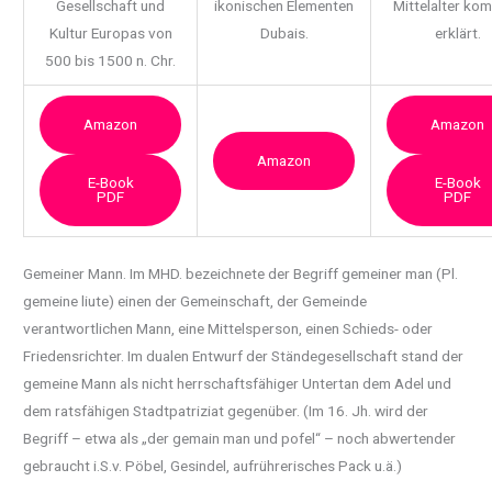
Gesellschaft und
ikonischen Elementen
Mittelalter ko
Kultur Europas von
Dubais.
erklärt.
500 bis 1500 n. Chr.
Amazon
Amazon
Amazon
E-Book
E-Book
PDF
PDF
Gemeiner Mann. Im MHD. bezeichnete der Begriff gemeiner man (Pl.
gemeine liute) einen der
Gemeinschaft, der Gemeinde
verantwortlichen Mann, eine Mittelsperson, einen Schieds- oder
Friedensrichter. Im dualen Entwurf der Ständegesellschaft stand der
gemeine Mann als nicht herrschaftsfähiger Untertan dem Adel und
dem ratsfähigen Stadtpatriziat gegenüber. (Im 16. Jh. wird der
Begriff – etwa als „der gemain man und pofel“ – noch abwertender
gebraucht i.S.v. Pöbel, Gesindel, aufrührerisches Pack u.ä.)