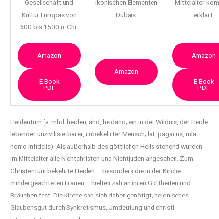
Gesellschaft und
ikonischen Elementen
Mittelalter ko
Kultur Europas von
Dubais.
erklärt.
500 bis 1500 n. Chr.
Amazon
Amazon
Amazon
E-Book
E-Book
PDF
PDF
Heidentum (v. mhd. heiden, ahd, heidano; ein in der Wildnis, der Heide
lebender
unzivilisierbarer, unbekehrter Mensch; lat. paganus, mlat.
homo infidelis). Als außerhalb des göttlichen Heils stehend wurden
im Mittelalter alle Nichtchristen und Nichtjuden angesehen. Zum
Christentum bekehrte Heiden – besonders die in der Kirche
mindergeachteten Frauen – hielten zäh an ihren Gottheiten und
Bräuchen fest. Die Kirche sah sich daher genötigt, heidnisches
Glaubensgut durch Synkretismus, Umdeutung und christl.