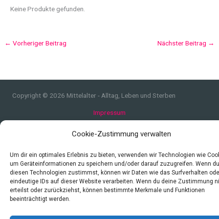
Keine Produkte gefunden.
←
Vorheriger Beitrag
Nächster Beitrag
→
Copyright © 2026 Mittelalter - Alltag, Leben und Sterben
Impressum
Datenschutzerklärung und Cookie-Richtlinie
Cookie-Zustimmung verwalten
Quellen
Index
Um dir ein optimales Erlebnis zu bieten, verwenden wir Technologien wie Coo
um Geräteinformationen zu speichern und/oder darauf zuzugreifen. Wenn d
diesen Technologien zustimmst, können wir Daten wie das Surfverhalten ode
eindeutige IDs auf dieser Website verarbeiten. Wenn du deine Zustimmung n
erteilst oder zurückziehst, können bestimmte Merkmale und Funktionen
beeinträchtigt werden.