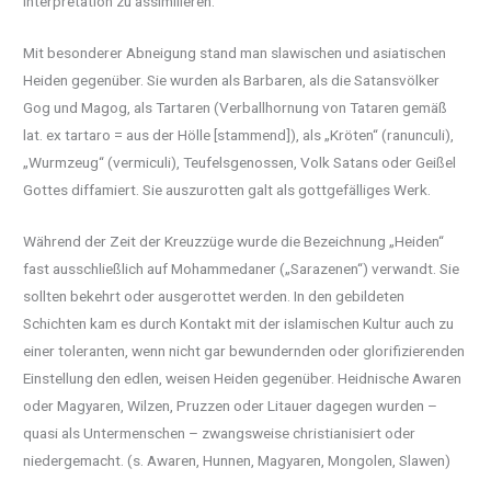
Interpretation zu assimilieren.
Mit besonderer Abneigung stand man slawischen und asiatischen
Heiden gegenüber. Sie wurden als Barbaren, als die Satansvölker
Gog und Magog, als Tartaren (Verballhornung von Tataren gemäß
lat. ex tartaro = aus der Hölle [stammend]), als „Kröten“ (ranunculi),
„Wurmzeug“ (vermiculi), Teufelsgenossen, Volk Satans oder Geißel
Gottes diffamiert. Sie auszurotten galt als gottgefälliges Werk.
Während der Zeit der Kreuzzüge wurde die Bezeichnung „Heiden“
fast ausschließlich auf Mohammedaner („Sarazenen“) verwandt. Sie
sollten bekehrt oder ausgerottet werden. In den gebildeten
Schichten kam es durch Kontakt mit der islamischen Kultur auch zu
einer toleranten, wenn nicht gar bewundernden oder glorifizierenden
Einstellung den edlen, weisen Heiden gegenüber. Heidnische Awaren
oder Magyaren, Wilzen, Pruzzen oder Litauer dagegen wurden –
quasi als Untermenschen – zwangsweise christianisiert oder
niedergemacht. (s. Awaren, Hunnen, Magyaren, Mongolen, Slawen)