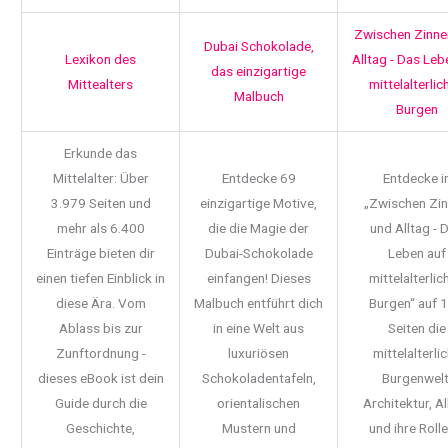
Zwischen Zinne
Dubai Schokolade,
Lexikon des
Alltag - Das Leb
das einzigartige
Mittealters
mittelalterlic
Malbuch
Burgen
Erkunde das
Mittelalter: Über
Entdecke 69
Entdecke i
3.979 Seiten und
einzigartige Motive,
„Zwischen Zi
mehr als 6.400
die die Magie der
und Alltag - 
Einträge bieten dir
Dubai-Schokolade
Leben auf
einen tiefen Einblick in
einfangen! Dieses
mittelalterlic
diese Ära. Vom
Malbuch entführt dich
Burgen“ auf 
Ablass bis zur
in eine Welt aus
Seiten die
Zunftordnung -
luxuriösen
mittelalterli
dieses eBook ist dein
Schokoladentafeln,
Burgenwelt
Guide durch die
orientalischen
Architektur, Al
Geschichte,
Mustern und
und ihre Rolle