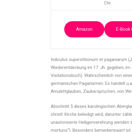
Chr.
Amazon
E-Book
Indiculus superstitionum et paganiarum (
Wiederentdeckung im 17. Jh. gegeben; im s
Visitationsbuch). Wahrscheinlich von ein
germanischen Paganismen. Es handelt u.a.
Amulettglauben, Zaubersprüchen, von Wet
Abschnitt 5 dieses karolingischen Aberglau
christl. Kirche beleidigt wird; darunter 
unautorisierte Heiligenverehrung wenden si
mortuos“). Besonders bemerkenswert ist A