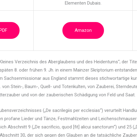
Elementen Dubais.
 PDF
Amazon
„Kleines Verzeichnis des Aberglaubens und des
Heidentums“; der Tit
päten 8. oder frühen 9. Jh. in einem Mainzer Skriptorium entstanden,
em Sachsenmissionar aus England stammt dieses stichwortartige kur
 von Stein-, Baum-, Quell- und Totenkulten, von Zauberei, Sterndeut
terzauber und von der zauberischen Schädigung von Feld und Saat.
bensverzeichnisses („De sacrilegiis per ecclesias“) verurteilt Handlu
zählen profane Lieder und Tänze, Festmahlzeiten und Leichenschmause
ch Abschnitt 9 („De sacrificio, quod [fit] alicui sanctorum“) und 25 (
bschnitt 30, der sich gegen den Glauben an die tatsächliche Zauber