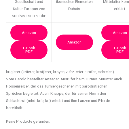
Gesellschaft und
ikonischen Elementen
Mittelalter ko
Kultur Europas von
Dubais.
erklärt.
500 bis 1500 n. Chr.
Amazon
Amazon
Amazon
E-Book
E-Book
PDF
PDF
krigierer (kriierer, kroijierer, kroyer; v. frz. crier = rufen, schreien).
Vom Herold
bestellter Ansager, Ausrufer beim Turnier. Mitunter auch
Possenreißer, der das Turniergeschehen mit parodistischen
Sprüchen begleitet. Auch: Knappe, der für seinen Herrn den
Schlachtruf (mhd. krie, kri) erhebt und ihm Lanzen und Pferde
bereithält.
Keine Produkte gefunden.