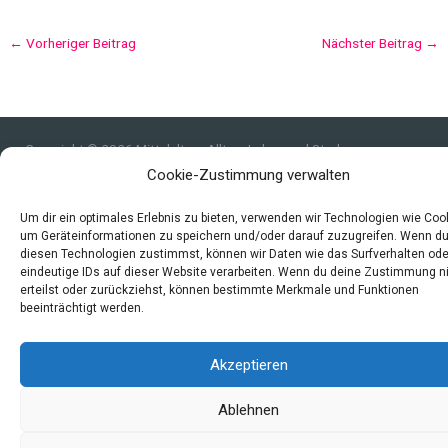
←
Vorheriger Beitrag
Nächster Beitrag
→
Copyright © 2026 Mittelalter - Alltag, Leben und Sterben
Cookie-Zustimmung verwalten
Impressum
Datenschutzerklärung und Cookie-Richtlinie
Um dir ein optimales Erlebnis zu bieten, verwenden wir Technologien wie Coo
Quellen
um Geräteinformationen zu speichern und/oder darauf zuzugreifen. Wenn d
diesen Technologien zustimmst, können wir Daten wie das Surfverhalten ode
Index
eindeutige IDs auf dieser Website verarbeiten. Wenn du deine Zustimmung n
erteilst oder zurückziehst, können bestimmte Merkmale und Funktionen
beeinträchtigt werden.
Akzeptieren
Ablehnen