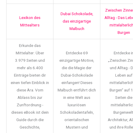
Zwischen Zinne
Dubai Schokolade,
Lexikon des
Alltag - Das Leb
das einzigartige
Mittealters
mittelalterlic
Malbuch
Burgen
Erkunde das
Mittelalter: Über
Entdecke 69
Entdecke i
3.979 Seiten und
einzigartige Motive,
„Zwischen Zi
mehr als 6.400
die die Magie der
und Alltag - 
Einträge bieten dir
Dubai-Schokolade
Leben auf
einen tiefen Einblick in
einfangen! Dieses
mittelalterlic
diese Ära. Vom
Malbuch entführt dich
Burgen“ auf 
Ablass bis zur
in eine Welt aus
Seiten die
Zunftordnung -
luxuriösen
mittelalterli
dieses eBook ist dein
Schokoladentafeln,
Burgenwelt
Guide durch die
orientalischen
Architektur, Al
Geschichte,
Mustern und
und ihre Rolle