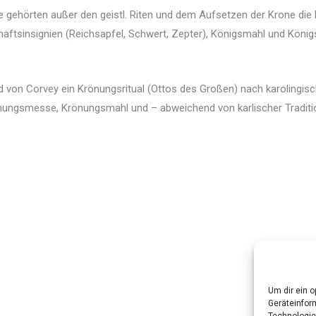
 gehörten außer den geistl. Riten und dem Aufsetzen der Krone die
aftsinsignien (Reichsapfel, Schwert, Zepter), Königsmahl und Königs
d von Corvey ein Krönungsritual (Ottos des Großen) nach karolingisc
önungsmesse, Krönungsmahl und – abweichend von karlischer Traditi
Um dir ein 
Geräteinfor