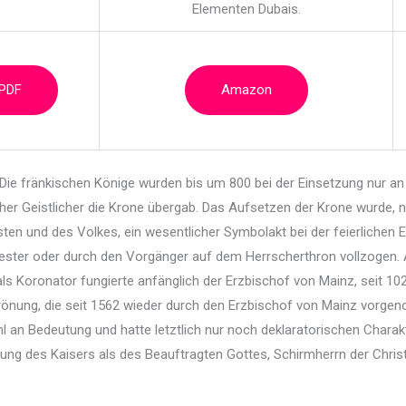
Elementen Dubais.
 PDF
Amazon
 Die fränkischen Könige wurden bis um 800 bei der
Einsetzung nur an
oher Geistlicher die Krone übergab. Das Aufsetzen der Krone wurde, 
sten und des Volkes, ein wesentlicher Symbolakt bei der feierlichen 
ster oder durch den Vorgänger auf dem Herrscherthron vollzogen. A
 als Koronator fungierte anfänglich der Erzbischof von Mainz, seit 102
 Krönung, die seit 1562 wieder durch den Erzbischof von Mainz vorg
 an Bedeutung und hatte letztlich nur noch deklaratorischen Charakt
ng des Kaisers als des Beauftragten Gottes, Schirmherrn der Chris