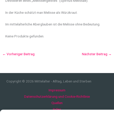
Destillieren eines „Melissengeistes“ (Spiritus Melissae).
In der Küche schätzt man Melisse als Würzkraut.
Im mittelalterliche Aberglauben ist die Melisse ohne Bedeutung.
Keine Produkte gefunden.
←
Vorheriger Beitrag
Nächster Beitrag
→
Copyright © 2026 Mittelalter - Alltag, Leben und Sterben
Impressum
Datenschutzerklärung und Cookie-Richtlinie
Quellen
Index