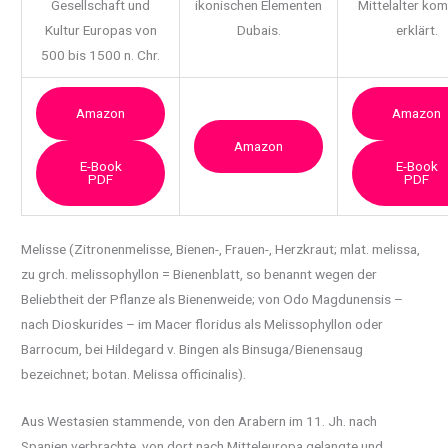
Gesellschaft und
ikonischen Elementen
Mittelalter ko
Kultur Europas von
Dubais.
erklärt.
500 bis 1500 n. Chr.
Amazon
Amazon
Amazon
E-Book
E-Book
PDF
PDF
Melisse (Zitronenmelisse, Bienen-, Frauen-, Herzkraut; mlat. melissa,
zu grch. melissophyllon
= Bienenblatt, so benannt wegen der
Beliebtheit der Pflanze als Bienenweide; von Odo Magdunensis –
nach Dioskurides – im Macer floridus als Melissophyllon oder
Barrocum, bei Hildegard v. Bingen als Binsuga/Bienensaug
bezeichnet; botan. Melissa officinalis).
Aus Westasien stammende, von den Arabern im 11. Jh. nach
Spanien verbrachte, von dort nach Mitteleuropa gelangte und