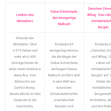
Zwischen Zinne
Dubai Schokolade,
Lexikon des
Alltag - Das Leb
das einzigartige
Mittealters
mittelalterlic
Malbuch
Burgen
Erkunde das
Mittelalter: Über
Entdecke 69
Entdecke i
3.979 Seiten und
einzigartige Motive,
„Zwischen Zi
mehr als 6.400
die die Magie der
und Alltag - 
Einträge bieten dir
Dubai-Schokolade
Leben auf
einen tiefen Einblick in
einfangen! Dieses
mittelalterlic
diese Ära. Vom
Malbuch entführt dich
Burgen“ auf 
Ablass bis zur
in eine Welt aus
Seiten die
Zunftordnung -
luxuriösen
mittelalterli
dieses eBook ist dein
Schokoladentafeln,
Burgenwelt
Guide durch die
orientalischen
Architektur, Al
Geschichte,
Mustern und
und ihre Rolle