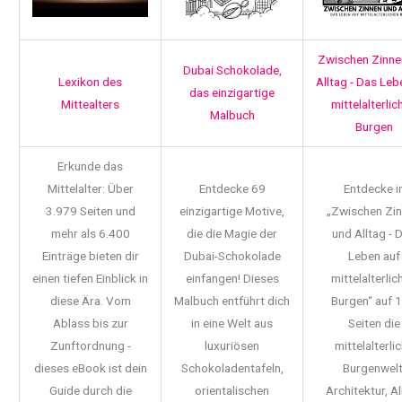
Zwischen Zinne
Dubai Schokolade,
Lexikon des
Alltag - Das Leb
das einzigartige
Mittealters
mittelalterlic
Malbuch
Burgen
Erkunde das
Mittelalter: Über
Entdecke 69
Entdecke i
3.979 Seiten und
einzigartige Motive,
„Zwischen Zi
mehr als 6.400
die die Magie der
und Alltag - 
Einträge bieten dir
Dubai-Schokolade
Leben auf
einen tiefen Einblick in
einfangen! Dieses
mittelalterlic
diese Ära. Vom
Malbuch entführt dich
Burgen“ auf 
Ablass bis zur
in eine Welt aus
Seiten die
Zunftordnung -
luxuriösen
mittelalterli
dieses eBook ist dein
Schokoladentafeln,
Burgenwelt
Guide durch die
orientalischen
Architektur, Al