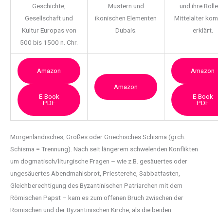
Geschichte,
Mustern und
und ihre Rolle
Gesellschaft und
ikonischen Elementen
Mittelalter ko
Kultur Europas von
Dubais.
erklärt.
500 bis 1500 n. Chr.
Amazon
Amazon
Amazon
E-Book
E-Book
PDF
PDF
Morgenländisches, Großes oder Griechisches Schisma (grch.
Schisma = Trennung). Nach seit
längerem schwelenden Konflikten
um dogmatisch/liturgische Fragen – wie z.B. gesäuertes oder
ungesäuertes Abendmahlsbrot, Priesterehe, Sabbatfasten,
Gleichberechtigung des Byzantinischen Patriarchen mit dem
Römischen Papst – kam es zum offenen Bruch zwischen der
Römischen und der Byzantinischen Kirche, als die beiden