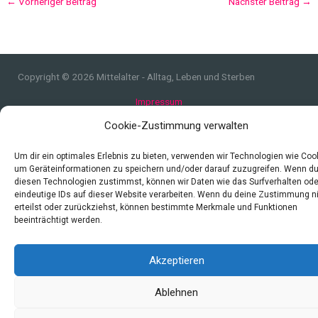
←
Vorheriger Beitrag
Nächster Beitrag
→
Copyright © 2026 Mittelalter - Alltag, Leben und Sterben
Impressum
Datenschutzerklärung und Cookie-Richtlinie
Cookie-Zustimmung verwalten
Quellen
Index
Um dir ein optimales Erlebnis zu bieten, verwenden wir Technologien wie Coo
um Geräteinformationen zu speichern und/oder darauf zuzugreifen. Wenn d
diesen Technologien zustimmst, können wir Daten wie das Surfverhalten ode
eindeutige IDs auf dieser Website verarbeiten. Wenn du deine Zustimmung n
erteilst oder zurückziehst, können bestimmte Merkmale und Funktionen
beeinträchtigt werden.
Akzeptieren
Ablehnen