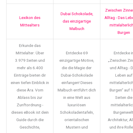
Zwischen Zinne
Dubai Schokolade,
Lexikon des
Alltag - Das Leb
das einzigartige
Mittealters
mittelalterlic
Malbuch
Burgen
Erkunde das
Mittelalter: Über
Entdecke 69
Entdecke i
3.979 Seiten und
einzigartige Motive,
„Zwischen Zi
mehr als 6.400
die die Magie der
und Alltag - 
Einträge bieten dir
Dubai-Schokolade
Leben auf
einen tiefen Einblick in
einfangen! Dieses
mittelalterlic
diese Ära. Vom
Malbuch entführt dich
Burgen“ auf 
Ablass bis zur
in eine Welt aus
Seiten die
Zunftordnung -
luxuriösen
mittelalterli
dieses eBook ist dein
Schokoladentafeln,
Burgenwelt
Guide durch die
orientalischen
Architektur, Al
Geschichte,
Mustern und
und ihre Rolle