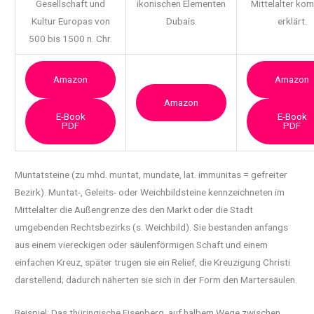
Gesellschaft und
ikonischen Elementen
Mittelalter ko
Kultur Europas von
Dubais.
erklärt.
500 bis 1500 n. Chr.
Amazon
Amazon
Amazon
E-Book
E-Book
PDF
PDF
Muntatsteine (zu mhd. muntat, mundate, lat. immunitas = gefreiter
Bezirk). Muntat-, Geleits-
oder Weichbildsteine kennzeichneten im
Mittelalter die Außengrenze des den Markt oder die Stadt
umgebenden Rechtsbezirks (s. Weichbild). Sie bestanden anfangs
aus einem viereckigen oder säulenförmigen Schaft und einem
einfachen Kreuz, später trugen sie ein Relief, die Kreuzigung Christi
darstellend; dadurch näherten sie sich in der Form den Martersäulen.
Beispiel: Das thüringische Eisenberg, auf halbem Wege zwischen