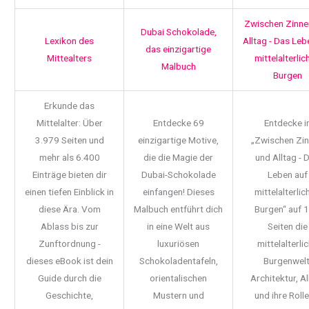
Zwischen Zinne
Dubai Schokolade,
Lexikon des
Alltag - Das Leb
das einzigartige
Mittealters
mittelalterlic
Malbuch
Burgen
Erkunde das
Mittelalter: Über
Entdecke 69
Entdecke i
3.979 Seiten und
einzigartige Motive,
„Zwischen Zi
mehr als 6.400
die die Magie der
und Alltag - 
Einträge bieten dir
Dubai-Schokolade
Leben auf
einen tiefen Einblick in
einfangen! Dieses
mittelalterlic
diese Ära. Vom
Malbuch entführt dich
Burgen“ auf 
Ablass bis zur
in eine Welt aus
Seiten die
Zunftordnung -
luxuriösen
mittelalterli
dieses eBook ist dein
Schokoladentafeln,
Burgenwelt
Guide durch die
orientalischen
Architektur, Al
Geschichte,
Mustern und
und ihre Rolle