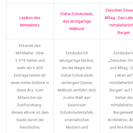
Zwischen Zinne
Dubai Schokolade,
Lexikon des
Alltag - Das Leb
das einzigartige
Mittealters
mittelalterlic
Malbuch
Burgen
Erkunde das
Mittelalter: Über
Entdecke 69
Entdecke i
3.979 Seiten und
einzigartige Motive,
„Zwischen Zi
mehr als 6.400
die die Magie der
und Alltag - 
Einträge bieten dir
Dubai-Schokolade
Leben auf
einen tiefen Einblick in
einfangen! Dieses
mittelalterlic
diese Ära. Vom
Malbuch entführt dich
Burgen“ auf 
Ablass bis zur
in eine Welt aus
Seiten die
Zunftordnung -
luxuriösen
mittelalterli
dieses eBook ist dein
Schokoladentafeln,
Burgenwelt
Guide durch die
orientalischen
Architektur, Al
Geschichte,
Mustern und
und ihre Rolle