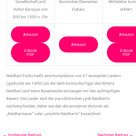
Gesellschaft und
ikonischen Elementen
Mittelalter ko
Kultur Europas von
Dubais.
erklärt.
500 bis 1500 n. Chr.
Amazon
Amazon
Amazon
E-Book
E-Book
PDF
PDF
Neidhart Fuchs heißt eine Kompilation von 37 anonymen Liedern
(gedruckt um 1490) um die
derb-komische Figur des Ritters
Neidhart und seine Auseinandersetzungen mit den aufmüpfigen
Bauern. Die Lieder sind der parodistischen Lyrik Neidharts
nachempfunden, daher wurden die anonymen Autoren als
„Neidhartianer“ oder „unechte Neidharte“ bezeichnet.
←
Vorheriger Beitrag
Nächster Beitrag
→