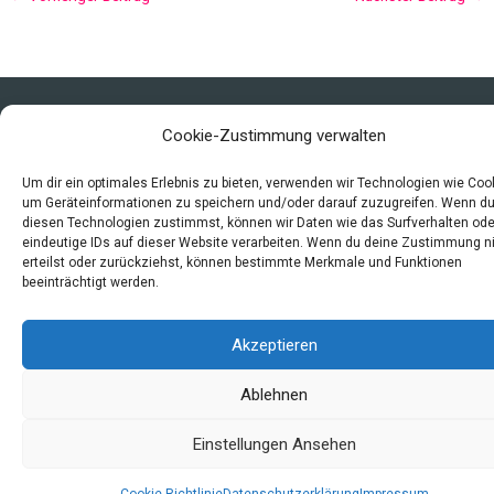
Copyright © 2026 Mittelalter - Alltag, Leben und Sterben
Cookie-Zustimmung verwalten
Impressum
Datenschutzerklärung und Cookie-Richtlinie
Um dir ein optimales Erlebnis zu bieten, verwenden wir Technologien wie Coo
um Geräteinformationen zu speichern und/oder darauf zuzugreifen. Wenn d
Quellen
diesen Technologien zustimmst, können wir Daten wie das Surfverhalten ode
Index
eindeutige IDs auf dieser Website verarbeiten. Wenn du deine Zustimmung n
erteilst oder zurückziehst, können bestimmte Merkmale und Funktionen
beeinträchtigt werden.
Akzeptieren
Ablehnen
Einstellungen Ansehen