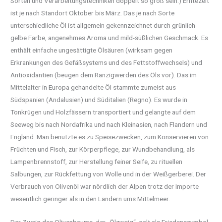
Sorten und Verarbeitungstechniken doppelt so groß sein.) Erntezeit
ist je nach Standort Oktober bis März. Das je nach Sorte
unterschiedliche Öl ist allgemein gekennzeichnet durch grünlich-
gelbe Farbe, angenehmes Aroma und mild-süßlichen Geschmack. Es
enthält einfache ungesättigte Ölsäuren (wirksam gegen
Erkrankungen des Gefäßsystems und des Fettstoffwechsels) und
Antioxidantien (beugen dem Ranzigwerden des Öls vor). Das im
Mittelalter in Europa gehandelte Öl stammte zumeist aus
Südspanien (Andalusien) und Süditalien (Regno). Es wurde in
Tonkrügen und Holzfässern transportiert und gelangte auf dem
Seeweg bis nach Nordafrika und nach Kleinasien, nach Flandern und
England. Man benutzte es zu Speisezwecken, zum Konservieren von
Früchten und Fisch, zur Körperpflege, zur Wundbehandlung, als
Lampenbrennstoff, zur Herstellung feiner Seife, zu rituellen
Salbungen, zur Rückfettung von Wolle und in der Weißgerberei. Der
Verbrauch von Olivenöl war nördlich der Alpen trotz der Importe
wesentlich geringer als in den Ländern ums Mittelmeer.
Der Zweig des Olivenbaums, der „Ölzweig“, galt als Friedenssymbol.