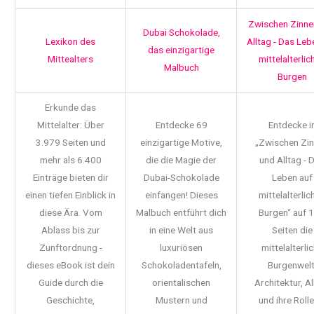
Zwischen Zinne
Dubai Schokolade,
Lexikon des
Alltag - Das Leb
das einzigartige
Mittealters
mittelalterlic
Malbuch
Burgen
Erkunde das
Mittelalter: Über
Entdecke 69
Entdecke i
3.979 Seiten und
einzigartige Motive,
„Zwischen Zi
mehr als 6.400
die die Magie der
und Alltag - 
Einträge bieten dir
Dubai-Schokolade
Leben auf
einen tiefen Einblick in
einfangen! Dieses
mittelalterlic
diese Ära. Vom
Malbuch entführt dich
Burgen“ auf 
Ablass bis zur
in eine Welt aus
Seiten die
Zunftordnung -
luxuriösen
mittelalterli
dieses eBook ist dein
Schokoladentafeln,
Burgenwelt
Guide durch die
orientalischen
Architektur, Al
Geschichte,
Mustern und
und ihre Rolle