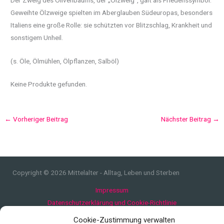
Geweihte Ölzweige spielten im Aberglauben Südeuropas, besonders
Italiens eine große Rolle: sie schützten vor Blitzschlag, Krankheit und
sonstigem Unheil.
(s. Öle, Ölmühlen, Ölpflanzen, Salböl)
Keine Produkte gefunden.
←
Vorheriger Beitrag
Nächster Beitrag
→
Copyright © 2026 Mittelalter - Alltag, Leben und Sterben
Impressum
Datenschutzerklärung und Cookie-Richtlinie
Quellen
Cookie-Zustimmung verwalten