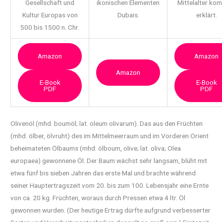
Gesellschaft und
ikonischen Elementen
Mittelalter ko
Kultur Europas von
Dubais.
erklärt.
500 bis 1500 n. Chr.
Amazon
Amazon
Amazon
E-Book
E-Book
PDF
PDF
Olivenöl (mhd. boumöl; lat. oleum olivarum). Das aus den Früchten
(mhd. ölber, ölvruht)
des im Mittelmeerraum und im Vorderen Orient
beheimateten Ölbaums (mhd. ölboum, olive; lat. oliva; Olea
europaea) gewonnene Öl. Der Baum wächst sehr langsam, blüht mit
etwa fünf bis sieben Jahren das erste Mal und brachte während
seiner Hauptertragszeit vom 20. bis zum 100. Lebensjahr eine Ernte
von ca. 20 kg. Früchten, woraus durch Pressen etwa 4 ltr. Öl
gewonnen wurden. (Der heutige Ertrag dürfte aufgrund verbesserter