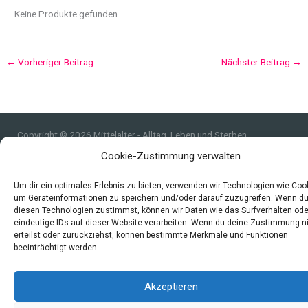
Keine Produkte gefunden.
←
Vorheriger Beitrag
Nächster Beitrag
→
Copyright © 2026 Mittelalter - Alltag, Leben und Sterben
Cookie-Zustimmung verwalten
Impressum
Datenschutzerklärung und Cookie-Richtlinie
Um dir ein optimales Erlebnis zu bieten, verwenden wir Technologien wie Coo
Quellen
um Geräteinformationen zu speichern und/oder darauf zuzugreifen. Wenn d
Index
diesen Technologien zustimmst, können wir Daten wie das Surfverhalten ode
eindeutige IDs auf dieser Website verarbeiten. Wenn du deine Zustimmung n
erteilst oder zurückziehst, können bestimmte Merkmale und Funktionen
beeinträchtigt werden.
Akzeptieren