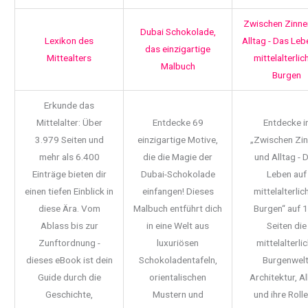
Zwischen Zinne
Dubai Schokolade,
Lexikon des
Alltag - Das Leb
das einzigartige
Mittealters
mittelalterlic
Malbuch
Burgen
Erkunde das
Mittelalter: Über
Entdecke 69
Entdecke i
3.979 Seiten und
einzigartige Motive,
„Zwischen Zi
mehr als 6.400
die die Magie der
und Alltag - 
Einträge bieten dir
Dubai-Schokolade
Leben auf
einen tiefen Einblick in
einfangen! Dieses
mittelalterlic
diese Ära. Vom
Malbuch entführt dich
Burgen“ auf 
Ablass bis zur
in eine Welt aus
Seiten die
Zunftordnung -
luxuriösen
mittelalterli
dieses eBook ist dein
Schokoladentafeln,
Burgenwelt
Guide durch die
orientalischen
Architektur, Al
Geschichte,
Mustern und
und ihre Rolle