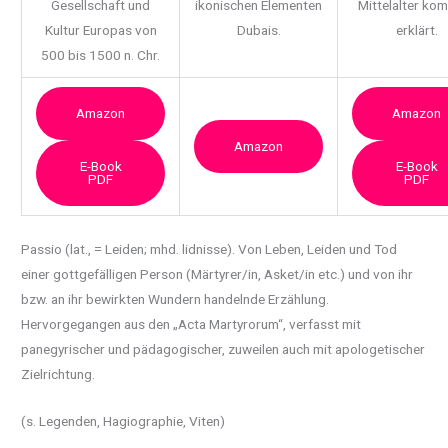
Gesellschaft und
ikonischen Elementen
Mittelalter ko
Kultur Europas von
Dubais.
erklärt.
500 bis 1500 n. Chr.
Amazon
Amazon
Amazon
E-Book
E-Book
PDF
PDF
Passio (lat., = Leiden; mhd. lidnisse). Von Leben, Leiden und Tod
einer gottgefälligen Person
(Märtyrer/in, Asket/in etc.) und von ihr
bzw. an ihr bewirkten Wundern handelnde Erzählung.
Hervorgegangen aus den „Acta Martyrorum“, verfasst mit
panegyrischer und pädagogischer, zuweilen auch mit apologetischer
Zielrichtung.
(s. Legenden, Hagiographie, Viten)