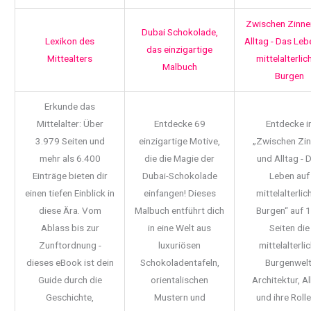
Zwischen Zinne
Dubai Schokolade,
Lexikon des
Alltag - Das Leb
das einzigartige
Mittealters
mittelalterlic
Malbuch
Burgen
Erkunde das
Mittelalter: Über
Entdecke 69
Entdecke i
3.979 Seiten und
einzigartige Motive,
„Zwischen Zi
mehr als 6.400
die die Magie der
und Alltag - 
Einträge bieten dir
Dubai-Schokolade
Leben auf
einen tiefen Einblick in
einfangen! Dieses
mittelalterlic
diese Ära. Vom
Malbuch entführt dich
Burgen“ auf 
Ablass bis zur
in eine Welt aus
Seiten die
Zunftordnung -
luxuriösen
mittelalterli
dieses eBook ist dein
Schokoladentafeln,
Burgenwelt
Guide durch die
orientalischen
Architektur, Al
Geschichte,
Mustern und
und ihre Rolle