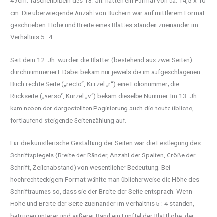
49cm. Taschenbibeln des 13. Jh. hatten ein Format von ca. 14,5 x 10
cm. Die überwiegende Anzahl von Büchern war auf mittlerem Format
geschrieben. Höhe und Breite eines Blattes standen zueinander im
Verhältnis 5 : 4.
Seit dem 12. Jh. wurden die Blätter (bestehend aus zwei Seiten)
durchnummeriert. Dabei bekam nur jeweils die im aufgeschlagenen
Buch rechte Seite („recto“, Kürzel „r“) eine Folionummer; die
Rückseite („verso“, Kürzel „v“) bekam dieselbe Nummer. Im 13. Jh.
kam neben der dargestellten Paginierung auch die heute übliche,
fortlaufend steigende Seitenzählung auf.
Für die künstlerische Gestaltung der Seiten war die Festlegung des
Schriftspiegels (Breite der Ränder, Anzahl der Spalten, Größe der
Schrift, Zeilenabstand) von wesentlicher Bedeutung. Bei
hochrechteckigem Format wählte man üblicherweise die Höhe des
Schriftraumes so, dass sie der Breite der Seite entsprach. Wenn
Höhe und Breite der Seite zueinander im Verhältnis 5 : 4 standen,
betrugen unterer und äußerer Rand ein Fünftel der Blatthöhe, der