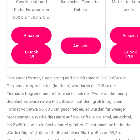
Gesellschaft und
ikonischen Elementen
Mittelalter ko
Kultur Europas von
Dubais.
erklärt.
500 bis 1500 n. Chr.
Amazon
Amazon
Amazon
E-Book
E-Book
PDF
PDF
Pergamentformat, Paginierung und Schriftspiegel. Die Größe der
Pergamentdoppelseiten (lat.
folio) war durch die Größe der
Tierhäute begrenzt und richtete sich nach der Zweckbestimmung
des Buches; waren etwa Prachtbibeln auf dem größtmöglichen
Format von etwa 50 x 35 cm geschrieben, so wurden für weniger
repräsentative Werke die Häute auf die Hälfte, ein Viertel, ein Achtel,
ein Zwölftel oder ein Sechzehntel gefaltet. Eine Ausnahme bildet der
„Codex Gigas“ (frühes 13. Jh.) mit einer Blattgröße von 89,3 x