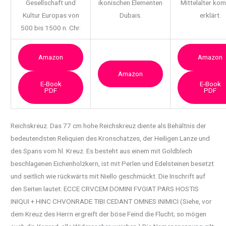
Gesellschaft und
ikonischen Elementen
Mittelalter ko
Kultur Europas von
Dubais.
erklärt.
500 bis 1500 n. Chr.
Amazon
Amazon
Amazon
E-Book
E-Book
PDF
PDF
Reichskreuz. Das 77 cm hohe Reichskreuz diente als Behältnis der
bedeutendsten Reliquien des
Kronschatzes, der Heiligen Lanze und
des Spans vom hl. Kreuz. Es besteht aus einem mit Goldblech
beschlagenen Eichenholzkern, ist mit Perlen und Edelsteinen besetzt
und seitlich wie rückwärts mit Niello geschmückt. Die Inschrift auf
den Seiten lautet: ECCE CRVCEM DOMINI FVGIAT PARS HOSTIS
INIQUI + HINC CHVONRADE TIBI CEDANT OMNES INIMICI (Siehe, vor
dem Kreuz des Herrn ergreift der böse Feind die Flucht; so mögen