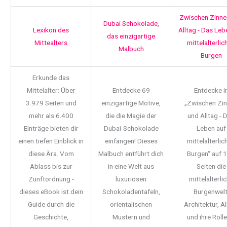
Zwischen Zinne
Dubai Schokolade,
Lexikon des
Alltag - Das Leb
das einzigartige
Mittealters
mittelalterlic
Malbuch
Burgen
Erkunde das
Mittelalter: Über
Entdecke 69
Entdecke i
3.979 Seiten und
einzigartige Motive,
„Zwischen Zi
mehr als 6.400
die die Magie der
und Alltag - 
Einträge bieten dir
Dubai-Schokolade
Leben auf
einen tiefen Einblick in
einfangen! Dieses
mittelalterlic
diese Ära. Vom
Malbuch entführt dich
Burgen“ auf 
Ablass bis zur
in eine Welt aus
Seiten die
Zunftordnung -
luxuriösen
mittelalterli
dieses eBook ist dein
Schokoladentafeln,
Burgenwelt
Guide durch die
orientalischen
Architektur, Al
Geschichte,
Mustern und
und ihre Rolle