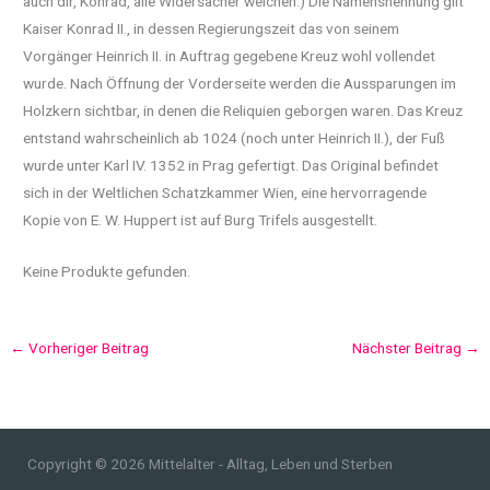
auch dir, Konrad, alle Widersacher weichen.) Die Namensnennung gilt
Kaiser Konrad II., in dessen Regierungszeit das von seinem
Vorgänger Heinrich II. in Auftrag gegebene Kreuz wohl vollendet
wurde. Nach Öffnung der Vorderseite werden die Aussparungen im
Holzkern sichtbar, in denen die Reliquien geborgen waren. Das Kreuz
entstand wahrscheinlich ab 1024 (noch unter Heinrich II.), der Fuß
wurde unter Karl IV. 1352 in Prag gefertigt. Das Original befindet
sich in der Weltlichen Schatzkammer Wien, eine hervorragende
Kopie von E. W. Huppert ist auf Burg Trifels ausgestellt.
Keine Produkte gefunden.
←
Vorheriger Beitrag
Nächster Beitrag
→
Copyright © 2026 Mittelalter - Alltag, Leben und Sterben