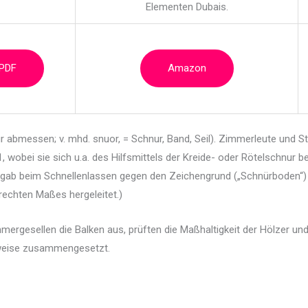
Elementen Dubais.
 PDF
Amazon
 abmessen; v. mhd. snuor, = Schnur, Band, Seil).
Zimmerleute und St
wobei sie sich u.a. des Hilfsmittels der Kreide- oder Rötelschnur b
 gab beim Schnellenlassen gegen den Zeichengrund („Schnürboden“) i
rechten Maßes hergeleitet.)
ergesellen die Balken aus, prüften die Maßhaltigkeit der Hölzer und
eweise zusammengesetzt.