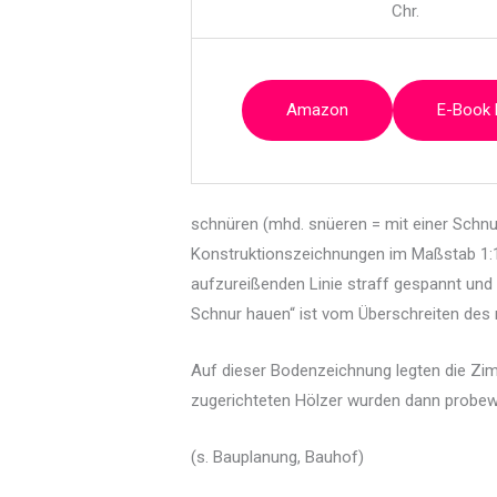
Chr.
Amazon
E-Book
schnüren (mhd. snüeren = mit einer Schnur
Konstruktionszeichnungen im Maßstab 1:1, 
aufzureißenden Linie straff gespannt und
Schnur hauen“ ist vom Überschreiten des 
Auf dieser Bodenzeichnung legten die Zimm
zugerichteten Hölzer wurden dann prob
(s. Bauplanung, Bauhof)