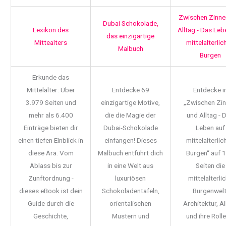
Zwischen Zinne
Dubai Schokolade,
Lexikon des
Alltag - Das Leb
das einzigartige
Mittealters
mittelalterlic
Malbuch
Burgen
Erkunde das
Mittelalter: Über
Entdecke 69
Entdecke i
3.979 Seiten und
einzigartige Motive,
„Zwischen Zi
mehr als 6.400
die die Magie der
und Alltag - 
Einträge bieten dir
Dubai-Schokolade
Leben auf
einen tiefen Einblick in
einfangen! Dieses
mittelalterlic
diese Ära. Vom
Malbuch entführt dich
Burgen“ auf 
Ablass bis zur
in eine Welt aus
Seiten die
Zunftordnung -
luxuriösen
mittelalterli
dieses eBook ist dein
Schokoladentafeln,
Burgenwelt
Guide durch die
orientalischen
Architektur, Al
Geschichte,
Mustern und
und ihre Rolle