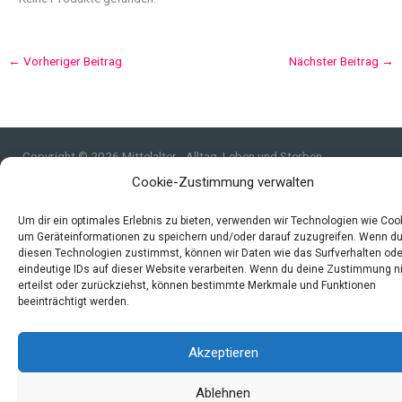
←
Vorheriger Beitrag
Nächster Beitrag
→
Copyright © 2026 Mittelalter - Alltag, Leben und Sterben
Cookie-Zustimmung verwalten
Impressum
Datenschutzerklärung und Cookie-Richtlinie
Um dir ein optimales Erlebnis zu bieten, verwenden wir Technologien wie Coo
Quellen
um Geräteinformationen zu speichern und/oder darauf zuzugreifen. Wenn d
diesen Technologien zustimmst, können wir Daten wie das Surfverhalten ode
Index
eindeutige IDs auf dieser Website verarbeiten. Wenn du deine Zustimmung n
erteilst oder zurückziehst, können bestimmte Merkmale und Funktionen
beeinträchtigt werden.
Akzeptieren
Ablehnen