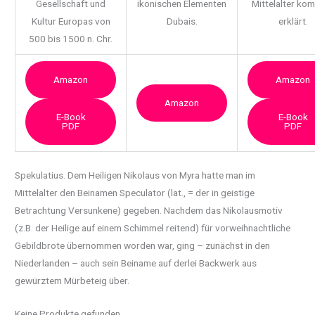
Gesellschaft und
ikonischen Elementen
Mittelalter ko
Kultur Europas von
Dubais.
erklärt.
500 bis 1500 n. Chr.
Amazon
Amazon
Amazon
E-Book
E-Book
PDF
PDF
Spekulatius. Dem Heiligen Nikolaus von Myra hatte man im
Mittelalter den Beinamen Speculator (lat., =
der in geistige
Betrachtung Versunkene) gegeben. Nachdem das Nikolausmotiv
(z.B. der Heilige auf einem Schimmel reitend) für vorweihnachtliche
Gebildbrote übernommen worden war, ging – zunächst in den
Niederlanden – auch sein Beiname auf derlei Backwerk aus
gewürztem Mürbeteig über.
Keine Produkte gefunden.