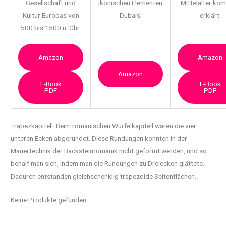
Gesellschaft und
ikonischen Elementen
Mittelalter ko
Kultur Europas von
Dubais.
erklärt.
500 bis 1500 n. Chr.
Amazon
Amazon
Amazon
E-Book
E-Book
PDF
PDF
Trapezkapitell. Beim romanischen Würfelkapitell waren die vier
unteren Ecken abgerundet.
Diese Rundungen konnten in der
Mauertechnik der Backsteinromanik nicht geformt werden, und so
behalf man sich, indem man die Rundungen zu Dreiecken glättete.
Dadurch entstanden gleichschenklig trapezoide Seitenflächen.
Keine Produkte gefunden.