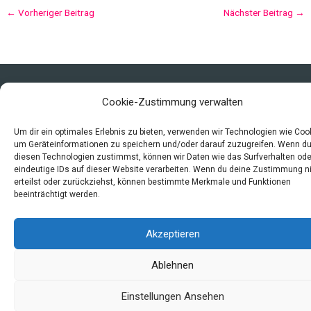
←
Vorheriger Beitrag
Nächster Beitrag
→
Copyright © 2026 Mittelalter - Alltag, Leben und Sterben
Cookie-Zustimmung verwalten
Impressum
Datenschutzerklärung und Cookie-Richtlinie
Um dir ein optimales Erlebnis zu bieten, verwenden wir Technologien wie Coo
um Geräteinformationen zu speichern und/oder darauf zuzugreifen. Wenn d
Quellen
diesen Technologien zustimmst, können wir Daten wie das Surfverhalten ode
Index
eindeutige IDs auf dieser Website verarbeiten. Wenn du deine Zustimmung n
erteilst oder zurückziehst, können bestimmte Merkmale und Funktionen
beeinträchtigt werden.
Akzeptieren
Ablehnen
Einstellungen Ansehen