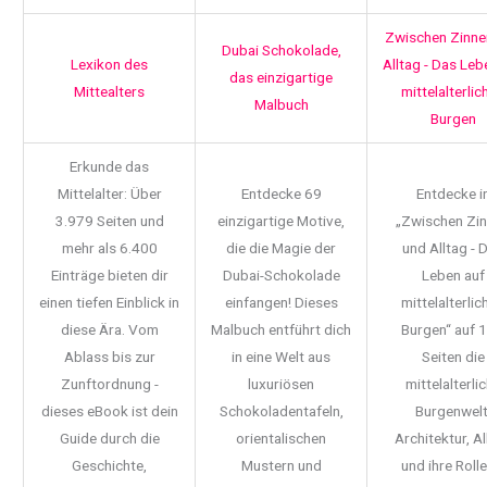
Zwischen Zinne
Dubai Schokolade,
Lexikon des
Alltag - Das Leb
das einzigartige
Mittealters
mittelalterlic
Malbuch
Burgen
Erkunde das
Mittelalter: Über
Entdecke 69
Entdecke i
3.979 Seiten und
einzigartige Motive,
„Zwischen Zi
mehr als 6.400
die die Magie der
und Alltag - 
Einträge bieten dir
Dubai-Schokolade
Leben auf
einen tiefen Einblick in
einfangen! Dieses
mittelalterlic
diese Ära. Vom
Malbuch entführt dich
Burgen“ auf 
Ablass bis zur
in eine Welt aus
Seiten die
Zunftordnung -
luxuriösen
mittelalterli
dieses eBook ist dein
Schokoladentafeln,
Burgenwelt
Guide durch die
orientalischen
Architektur, Al
Geschichte,
Mustern und
und ihre Rolle