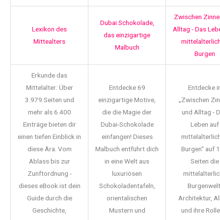
Zwischen Zinne
Dubai Schokolade,
Lexikon des
Alltag - Das Leb
das einzigartige
Mittealters
mittelalterlic
Malbuch
Burgen
Erkunde das
Mittelalter: Über
Entdecke 69
Entdecke i
3.979 Seiten und
einzigartige Motive,
„Zwischen Zi
mehr als 6.400
die die Magie der
und Alltag - 
Einträge bieten dir
Dubai-Schokolade
Leben auf
einen tiefen Einblick in
einfangen! Dieses
mittelalterlic
diese Ära. Vom
Malbuch entführt dich
Burgen“ auf 
Ablass bis zur
in eine Welt aus
Seiten die
Zunftordnung -
luxuriösen
mittelalterli
dieses eBook ist dein
Schokoladentafeln,
Burgenwelt
Guide durch die
orientalischen
Architektur, Al
Geschichte,
Mustern und
und ihre Rolle