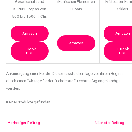
Gesellschaft und
ikonischen Elementen
Mittelalter ko
Kultur Europas von
Dubais.
erklärt.
500 bis 1500 n. Chr.
Amazon
Amazon
Amazon
E-Book
E-Book
PDF
PDF
Ankündigung einer Fehde. Diese
musste drei Tage vor ihrem Beginn
durch einen “Absage-” oder “Fehdebrief” rechtmäßig angekündigt
werden.
Keine Produkte gefunden.
←
Vorheriger Beitrag
Nächster Beitrag
→