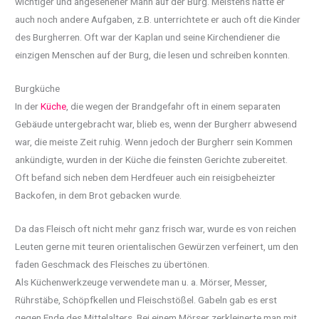
wichtiger und angesehener Mann auf der Burg. Meistens hatte er
auch noch andere Aufgaben, z.B. unterrichtete er auch oft die Kinder
des Burgherren. Oft war der Kaplan und seine Kirchendiener die
einzigen Menschen auf der Burg, die lesen und schreiben konnten.
Burgküche
In der
Küche
, die wegen der Brandgefahr oft in einem separaten
Gebäude untergebracht war, blieb es, wenn der Burgherr abwesend
war, die meiste Zeit ruhig. Wenn jedoch der Burgherr sein Kommen
ankündigte, wurden in der Küche die feinsten Gerichte zubereitet.
Oft befand sich neben dem Herdfeuer auch ein reisigbeheizter
Backofen, in dem Brot gebacken wurde.
Da das Fleisch oft nicht mehr ganz frisch war, wurde es von reichen
Leuten gerne mit teuren orientalischen Gewürzen verfeinert, um den
faden Geschmack des Fleisches zu übertönen.
Als Küchenwerkzeuge verwendete man u. a. Mörser, Messer,
Rührstäbe, Schöpfkellen und Fleischstößel. Gabeln gab es erst
gegen Ende des Mittelalters. Bei einem Mörser zerkleinerte man mit