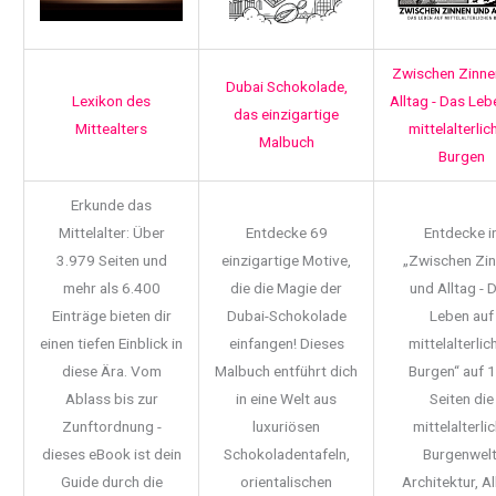
Zwischen Zinne
Dubai Schokolade,
Lexikon des
Alltag - Das Leb
das einzigartige
Mittealters
mittelalterlic
Malbuch
Burgen
Erkunde das
Mittelalter: Über
Entdecke 69
Entdecke i
3.979 Seiten und
einzigartige Motive,
„Zwischen Zi
mehr als 6.400
die die Magie der
und Alltag - 
Einträge bieten dir
Dubai-Schokolade
Leben auf
einen tiefen Einblick in
einfangen! Dieses
mittelalterlic
diese Ära. Vom
Malbuch entführt dich
Burgen“ auf 
Ablass bis zur
in eine Welt aus
Seiten die
Zunftordnung -
luxuriösen
mittelalterli
dieses eBook ist dein
Schokoladentafeln,
Burgenwelt
Guide durch die
orientalischen
Architektur, Al