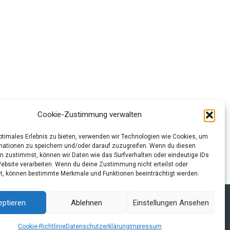
Cookie-Zustimmung verwalten
optimales Erlebnis zu bieten, verwenden wir Technologien wie Cookies, um
Nächster Beitrag
→
mationen zu speichern und/oder darauf zuzugreifen. Wenn du diesen
n zustimmst, können wir Daten wie das Surfverhalten oder eindeutige IDs
Website verarbeiten. Wenn du deine Zustimmung nicht erteilst oder
t, können bestimmte Merkmale und Funktionen beeinträchtigt werden.
tzerklärung und Cookie-Richtlinie
Quellen
Index
eptieren
Ablehnen
Einstellungen Ansehen
Cookie-Richtlinie
Datenschutzerklärung
Impressum