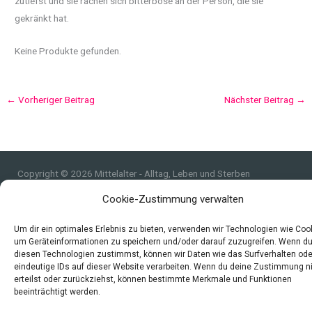
zutiefst und sie rächen sich bitterböse an der Person, die sie
gekränkt hat.
Keine Produkte gefunden.
←
Vorheriger Beitrag
Nächster Beitrag
→
Copyright © 2026 Mittelalter - Alltag, Leben und Sterben
Impressum
Cookie-Zustimmung verwalten
Datenschutzerklärung und Cookie-Richtlinie
Um dir ein optimales Erlebnis zu bieten, verwenden wir Technologien wie Coo
Quellen
um Geräteinformationen zu speichern und/oder darauf zuzugreifen. Wenn d
Index
diesen Technologien zustimmst, können wir Daten wie das Surfverhalten ode
eindeutige IDs auf dieser Website verarbeiten. Wenn du deine Zustimmung n
erteilst oder zurückziehst, können bestimmte Merkmale und Funktionen
beeinträchtigt werden.