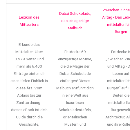
Zwischen Zinne
Dubai Schokolade,
Lexikon des
Alltag - Das Leb
das einzigartige
Mittealters
mittelalterlic
Malbuch
Burgen
Erkunde das
Mittelalter: Über
Entdecke 69
Entdecke i
3.979 Seiten und
einzigartige Motive,
„Zwischen Zi
mehr als 6.400
die die Magie der
und Alltag - 
Einträge bieten dir
Dubai-Schokolade
Leben auf
einen tiefen Einblick in
einfangen! Dieses
mittelalterlic
diese Ära. Vom
Malbuch entführt dich
Burgen“ auf 
Ablass bis zur
in eine Welt aus
Seiten die
Zunftordnung -
luxuriösen
mittelalterli
dieses eBook ist dein
Schokoladentafeln,
Burgenwelt
Guide durch die
orientalischen
Architektur, Al
Geschichte,
Mustern und
und ihre Rolle