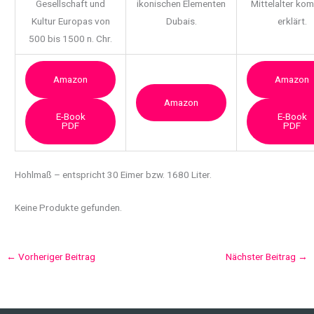
Gesellschaft und
ikonischen Elementen
Mittelalter ko
Kultur Europas von
Dubais.
erklärt.
500 bis 1500 n. Chr.
Amazon
Amazon
Amazon
E-Book
E-Book
PDF
PDF
Hohlmaß
– entspricht 30 Eimer bzw. 1680 Liter.
Keine Produkte gefunden.
←
Vorheriger Beitrag
Nächster Beitrag
→