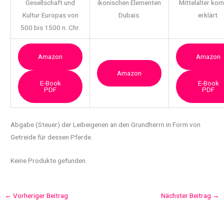
Gesellschaft und
ikonischen Elementen
Mittelalter ko
Kultur Europas von
Dubais.
erklärt.
500 bis 1500 n. Chr.
Amazon
Amazon
Amazon
E-Book
E-Book
PDF
PDF
Abgabe (Steuer) der Leibeigenen an den
Grundherrn in Form von
Getreide für dessen Pferde.
Keine Produkte gefunden.
←
Vorheriger Beitrag
Nächster Beitrag
→