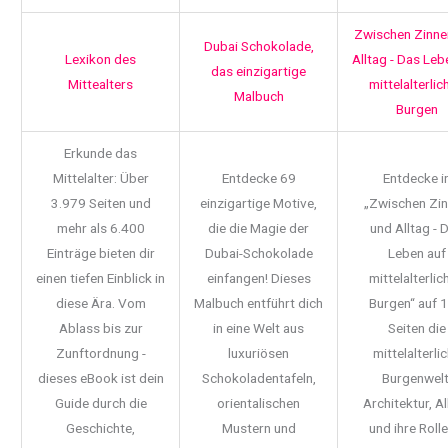
Zwischen Zinne
Dubai Schokolade,
Lexikon des
Alltag - Das Leb
das einzigartige
Mittealters
mittelalterlic
Malbuch
Burgen
Erkunde das
Mittelalter: Über
Entdecke 69
Entdecke i
3.979 Seiten und
einzigartige Motive,
„Zwischen Zi
mehr als 6.400
die die Magie der
und Alltag - 
Einträge bieten dir
Dubai-Schokolade
Leben auf
einen tiefen Einblick in
einfangen! Dieses
mittelalterlic
diese Ära. Vom
Malbuch entführt dich
Burgen“ auf 
Ablass bis zur
in eine Welt aus
Seiten die
Zunftordnung -
luxuriösen
mittelalterli
dieses eBook ist dein
Schokoladentafeln,
Burgenwelt
Guide durch die
orientalischen
Architektur, Al
Geschichte,
Mustern und
und ihre Rolle