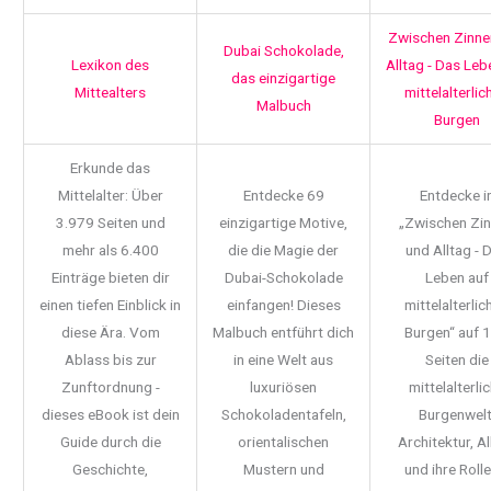
Zwischen Zinne
Dubai Schokolade,
Lexikon des
Alltag - Das Leb
das einzigartige
Mittealters
mittelalterlic
Malbuch
Burgen
Erkunde das
Mittelalter: Über
Entdecke 69
Entdecke i
3.979 Seiten und
einzigartige Motive,
„Zwischen Zi
mehr als 6.400
die die Magie der
und Alltag - 
Einträge bieten dir
Dubai-Schokolade
Leben auf
einen tiefen Einblick in
einfangen! Dieses
mittelalterlic
diese Ära. Vom
Malbuch entführt dich
Burgen“ auf 
Ablass bis zur
in eine Welt aus
Seiten die
Zunftordnung -
luxuriösen
mittelalterli
dieses eBook ist dein
Schokoladentafeln,
Burgenwelt
Guide durch die
orientalischen
Architektur, Al
Geschichte,
Mustern und
und ihre Rolle