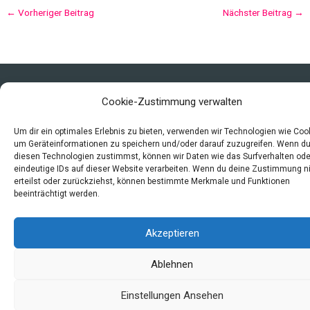
←
Vorheriger Beitrag
Nächster Beitrag
→
Copyright © 2026 Mittelalter - Alltag, Leben und Sterben
Cookie-Zustimmung verwalten
Impressum
Datenschutzerklärung und Cookie-Richtlinie
Um dir ein optimales Erlebnis zu bieten, verwenden wir Technologien wie Coo
um Geräteinformationen zu speichern und/oder darauf zuzugreifen. Wenn d
Quellen
diesen Technologien zustimmst, können wir Daten wie das Surfverhalten ode
Index
eindeutige IDs auf dieser Website verarbeiten. Wenn du deine Zustimmung n
erteilst oder zurückziehst, können bestimmte Merkmale und Funktionen
beeinträchtigt werden.
Akzeptieren
Ablehnen
Einstellungen Ansehen