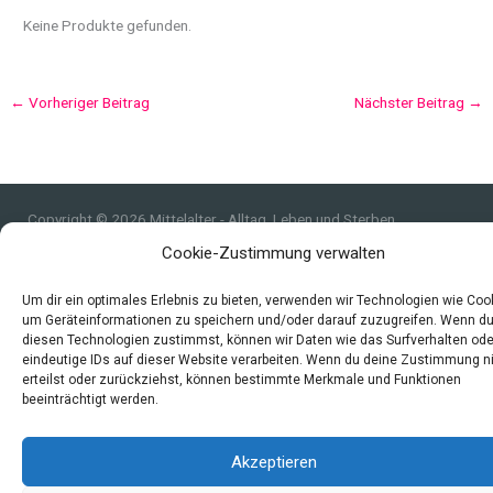
Keine Produkte gefunden.
←
Vorheriger Beitrag
Nächster Beitrag
→
Copyright © 2026 Mittelalter - Alltag, Leben und Sterben
Cookie-Zustimmung verwalten
Impressum
Datenschutzerklärung und Cookie-Richtlinie
Um dir ein optimales Erlebnis zu bieten, verwenden wir Technologien wie Coo
Quellen
um Geräteinformationen zu speichern und/oder darauf zuzugreifen. Wenn d
Index
diesen Technologien zustimmst, können wir Daten wie das Surfverhalten ode
eindeutige IDs auf dieser Website verarbeiten. Wenn du deine Zustimmung n
erteilst oder zurückziehst, können bestimmte Merkmale und Funktionen
beeinträchtigt werden.
Akzeptieren