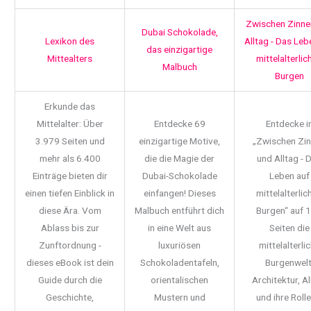
Zwischen Zinne
Dubai Schokolade,
Lexikon des
Alltag - Das Leb
das einzigartige
Mittealters
mittelalterlic
Malbuch
Burgen
Erkunde das
Mittelalter: Über
Entdecke 69
Entdecke i
3.979 Seiten und
einzigartige Motive,
„Zwischen Zi
mehr als 6.400
die die Magie der
und Alltag - 
Einträge bieten dir
Dubai-Schokolade
Leben auf
einen tiefen Einblick in
einfangen! Dieses
mittelalterlic
diese Ära. Vom
Malbuch entführt dich
Burgen“ auf 
Ablass bis zur
in eine Welt aus
Seiten die
Zunftordnung -
luxuriösen
mittelalterli
dieses eBook ist dein
Schokoladentafeln,
Burgenwelt
Guide durch die
orientalischen
Architektur, Al
Geschichte,
Mustern und
und ihre Rolle