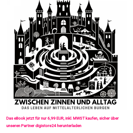
Das eBook jetzt für nur 6,99 EUR, inkl. MWST kaufen, sicher über
unseren Partner digistore24 herunterladen