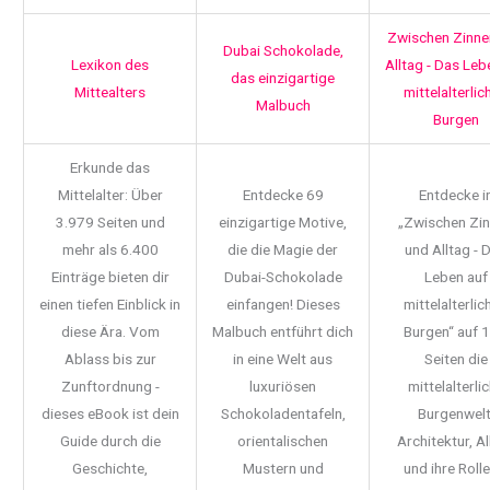
Zwischen Zinne
Dubai Schokolade,
Lexikon des
Alltag - Das Leb
das einzigartige
Mittealters
mittelalterlic
Malbuch
Burgen
Erkunde das
Mittelalter: Über
Entdecke 69
Entdecke i
3.979 Seiten und
einzigartige Motive,
„Zwischen Zi
mehr als 6.400
die die Magie der
und Alltag - 
Einträge bieten dir
Dubai-Schokolade
Leben auf
einen tiefen Einblick in
einfangen! Dieses
mittelalterlic
diese Ära. Vom
Malbuch entführt dich
Burgen“ auf 
Ablass bis zur
in eine Welt aus
Seiten die
Zunftordnung -
luxuriösen
mittelalterli
dieses eBook ist dein
Schokoladentafeln,
Burgenwelt
Guide durch die
orientalischen
Architektur, Al
Geschichte,
Mustern und
und ihre Rolle