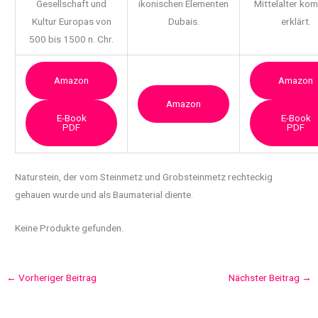
Gesellschaft und
ikonischen Elementen
Mittelalter ko
Kultur Europas von
Dubais.
erklärt.
500 bis 1500 n. Chr.
Amazon
Amazon
Amazon
E-Book
E-Book
PDF
PDF
Naturstein, der vom Steinmetz und Grobsteinmetz
rechteckig
gehauen wurde und als Baumaterial diente.
Keine Produkte gefunden.
←
Vorheriger Beitrag
Nächster Beitrag
→