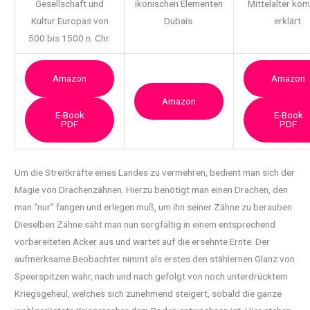
Gesellschaft und
ikonischen Elementen
Mittelalter ko
Kultur Europas von
Dubais.
erklärt.
500 bis 1500 n. Chr.
Amazon
Amazon
Amazon
E-Book
E-Book
PDF
PDF
Um die Streitkräfte eines Landes zu vermehren, bedient man sich der
Magie von Drachenzähnen. Hierzu benötigt man einen Drachen, den
man “nur” fangen und erlegen muß, um ihn seiner Zähne zu berauben.
Dieselben Zähne
säht man nun sorgfältig in einem entsprechend
vorbereiteten Acker aus und wartet auf die ersehnte Ernte. Der
aufmerksame Beobachter nimmt als erstes den stählernen Glanz von
Speerspitzen wahr, nach und nach gefolgt von noch unterdrücktem
Kriegsgeheul, welches sich zunehmend steigert, sobald die ganze