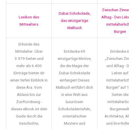
Zwischen Zinne
Dubai Schokolade,
Lexikon des
Alltag - Das Leb
das einzigartige
Mittealters
mittelalterlic
Malbuch
Burgen
Erkunde das
Mittelalter: Über
Entdecke 69
Entdecke i
3.979 Seiten und
einzigartige Motive,
„Zwischen Zi
mehr als 6.400
die die Magie der
und Alltag - 
Einträge bieten dir
Dubai-Schokolade
Leben auf
einen tiefen Einblick in
einfangen! Dieses
mittelalterlic
diese Ära. Vom
Malbuch entführt dich
Burgen“ auf 
Ablass bis zur
in eine Welt aus
Seiten die
Zunftordnung -
luxuriösen
mittelalterli
dieses eBook ist dein
Schokoladentafeln,
Burgenwelt
Guide durch die
orientalischen
Architektur, Al
Geschichte,
Mustern und
und ihre Rolle