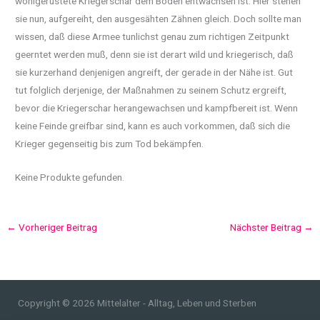
wohlgerüstete Kriegerschar dem Boden entwachsen ist. Hier stehen
sie nun, aufgereiht, den ausgesähten Zähnen gleich. Doch sollte man
wissen, daß diese Armee tunlichst genau zum richtigen Zeitpunkt
geerntet werden muß, denn sie ist derart wild und kriegerisch, daß
sie kurzerhand denjenigen angreift, der gerade in der Nähe ist. Gut
tut folglich derjenige, der Maßnahmen zu seinem Schutz ergreift,
bevor die Kriegerschar herangewachsen und kampfbereit ist. Wenn
keine Feinde greifbar sind, kann es auch vorkommen, daß sich die
Krieger gegenseitig bis zum Tod bekämpfen.
Keine Produkte gefunden.
←
Vorheriger Beitrag
Nächster Beitrag
→
Copyright © 2026 Mittelalter - Alltag, Leben und Sterben