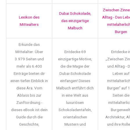
Zwischen Zinne
Dubai Schokolade,
Lexikon des
Alltag - Das Leb
das einzigartige
Mittealters
mittelalterlic
Malbuch
Burgen
Erkunde das
Mittelalter: Über
Entdecke 69
Entdecke i
3.979 Seiten und
einzigartige Motive,
„Zwischen Zi
mehr als 6.400
die die Magie der
und Alltag - 
Einträge bieten dir
Dubai-Schokolade
Leben auf
einen tiefen Einblick in
einfangen! Dieses
mittelalterlic
diese Ära. Vom
Malbuch entführt dich
Burgen“ auf 
Ablass bis zur
in eine Welt aus
Seiten die
Zunftordnung -
luxuriösen
mittelalterli
dieses eBook ist dein
Schokoladentafeln,
Burgenwelt
Guide durch die
orientalischen
Architektur, Al
Geschichte,
Mustern und
und ihre Rolle