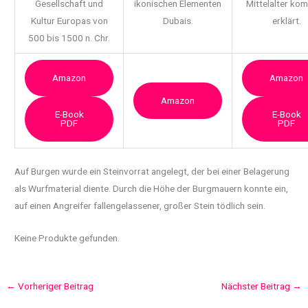
Gesellschaft und
ikonischen Elementen
Mittelalter ko
Kultur Europas von
Dubais.
erklärt.
500 bis 1500 n. Chr.
Amazon
Amazon
Amazon
E-Book
E-Book
PDF
PDF
Auf Burgen wurde ein Steinvorrat angelegt, der bei einer Belagerung
als Wurfmaterial diente.
Durch die Höhe der Burgmauern konnte ein,
auf einen Angreifer fallengelassener, großer Stein tödlich sein.
Keine Produkte gefunden.
←
Vorheriger Beitrag
Nächster Beitrag
→