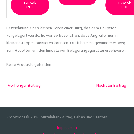
E-Book
E-Book
PDF
PDF
Bezeichnung eines kleinen Tores einer Burg, das dem Haupttor
vorgelagert wurde. Es war so beschaffen, dass Angreifer nur in
kleinen Gruppen passieren konnten. Oft führte ein gewundener Weg
zum Haupttor, um den Einsatz von Belagerungsgerät zu erschweren.
Keine Produkte gefunden.
←
Vorheriger Beitrag
Nächster Beitrag
→
Copyright © 2026 Mittelalter - Alltag, Leben und Sterben
Impressum