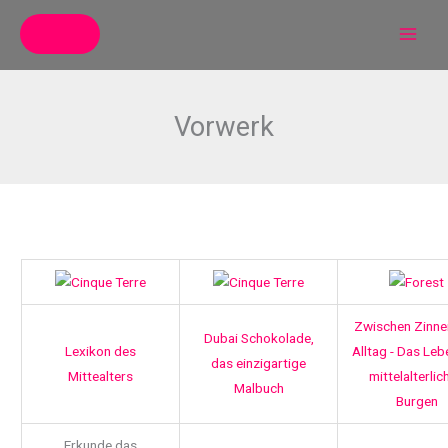
Zum
Inhalt
springen
Vorwerk
Zwischen Zinne
Dubai Schokolade,
Lexikon des
Alltag - Das Leb
das einzigartige
Mittealters
mittelalterlic
Malbuch
Burgen
Erkunde das