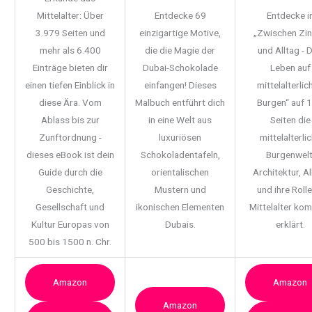
Mittelalter: Über
Entdecke 69
Entdecke i
3.979 Seiten und
einzigartige Motive,
„Zwischen Zi
mehr als 6.400
die die Magie der
und Alltag - 
Einträge bieten dir
Dubai-Schokolade
Leben auf
einen tiefen Einblick in
einfangen! Dieses
mittelalterlic
diese Ära. Vom
Malbuch entführt dich
Burgen“ auf 
Ablass bis zur
in eine Welt aus
Seiten die
Zunftordnung -
luxuriösen
mittelalterli
dieses eBook ist dein
Schokoladentafeln,
Burgenwelt
Guide durch die
orientalischen
Architektur, Al
Geschichte,
Mustern und
und ihre Rolle
Gesellschaft und
ikonischen Elementen
Mittelalter ko
Kultur Europas von
Dubais.
erklärt.
500 bis 1500 n. Chr.
Amazon
Amazon
Amazon