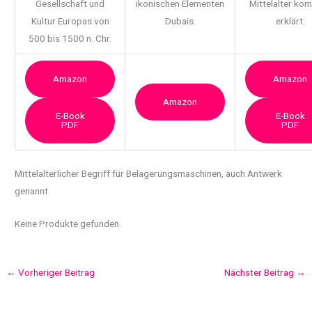
Gesellschaft und
ikonischen Elementen
Mittelalter ko
Kultur Europas von
Dubais.
erklärt.
500 bis 1500 n. Chr.
Amazon
Amazon
Amazon
E-Book
E-Book
PDF
PDF
Mittelalterlicher Begriff für
Belagerungsmaschinen, auch Antwerk
genannt.
Keine Produkte gefunden.
←
Vorheriger Beitrag
Nächster Beitrag
→