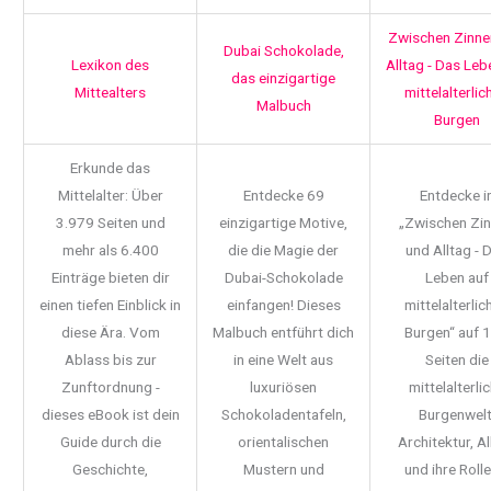
Zwischen Zinne
Dubai Schokolade,
Lexikon des
Alltag - Das Leb
das einzigartige
Mittealters
mittelalterlic
Malbuch
Burgen
Erkunde das
Mittelalter: Über
Entdecke 69
Entdecke i
3.979 Seiten und
einzigartige Motive,
„Zwischen Zi
mehr als 6.400
die die Magie der
und Alltag - 
Einträge bieten dir
Dubai-Schokolade
Leben auf
einen tiefen Einblick in
einfangen! Dieses
mittelalterlic
diese Ära. Vom
Malbuch entführt dich
Burgen“ auf 
Ablass bis zur
in eine Welt aus
Seiten die
Zunftordnung -
luxuriösen
mittelalterli
dieses eBook ist dein
Schokoladentafeln,
Burgenwelt
Guide durch die
orientalischen
Architektur, Al
Geschichte,
Mustern und
und ihre Rolle