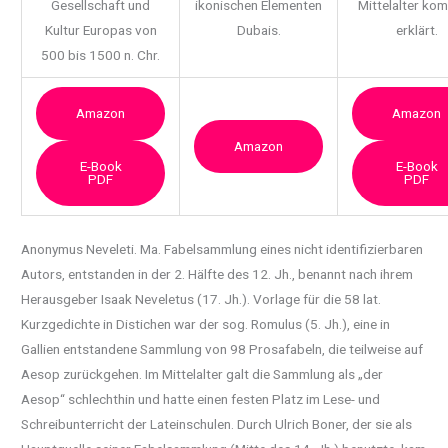
Gesellschaft und
ikonischen Elementen
Mittelalter ko
Kultur Europas von
Dubais.
erklärt.
500 bis 1500 n. Chr.
Amazon
Amazon
Amazon
E-Book
E-Book
PDF
PDF
Anonymus Neveleti. Ma. Fabelsammlung eines nicht identifizierbaren
Autors, entstanden in der
2. Hälfte des 12. Jh., benannt nach ihrem
Herausgeber Isaak Neveletus (17. Jh.). Vorlage für die 58 lat.
Kurzgedichte in Distichen war der sog. Romulus (5. Jh.), eine in
Gallien entstandene Sammlung von 98 Prosafabeln, die teilweise auf
Aesop zurückgehen. Im Mittelalter galt die Sammlung als „der
Aesop“ schlechthin und hatte einen festen Platz im Lese- und
Schreibunterricht der Lateinschulen. Durch Ulrich Boner, der sie als