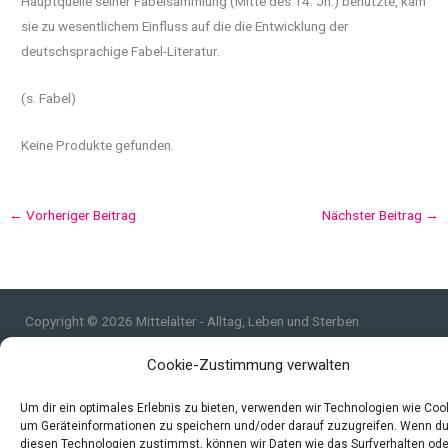
Hauptquelle seiner Fabelsammlung (Mitte des 14. Jh.) benutzte, kam
sie zu wesentlichem Einfluss auf die die Entwicklung der
deutschsprachige Fabel-Literatur.
(s. Fabel)
Keine Produkte gefunden.
←
Vorheriger Beitrag
Nächster Beitrag
→
Copyright © 2026 Mittelalter - Alltag, Leben und Sterben
Impressum
Cookie-Zustimmung verwalten
Datenschutzerklärung und Cookie-Richtlinie
Quellen
Um dir ein optimales Erlebnis zu bieten, verwenden wir Technologien wie Coo
um Geräteinformationen zu speichern und/oder darauf zuzugreifen. Wenn d
Index
diesen Technologien zustimmst, können wir Daten wie das Surfverhalten ode