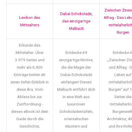
Zwischen Zinne
Dubai Schokolade,
Lexikon des
Alltag - Das Leb
das einzigartige
Mittealters
mittelalterlic
Malbuch
Burgen
Erkunde das
Mittelalter: Über
Entdecke 69
Entdecke i
3.979 Seiten und
einzigartige Motive,
„Zwischen Zi
mehr als 6.400
die die Magie der
und Alltag - 
Einträge bieten dir
Dubai-Schokolade
Leben auf
einen tiefen Einblick in
einfangen! Dieses
mittelalterlic
diese Ära. Vom
Malbuch entführt dich
Burgen“ auf 
Ablass bis zur
in eine Welt aus
Seiten die
Zunftordnung -
luxuriösen
mittelalterli
dieses eBook ist dein
Schokoladentafeln,
Burgenwelt
Guide durch die
orientalischen
Architektur, Al
Geschichte,
Mustern und
und ihre Rolle