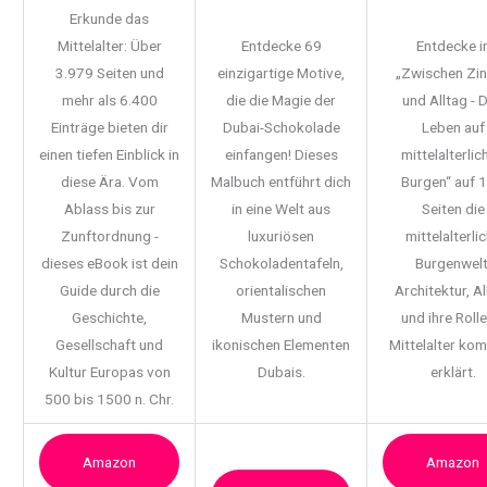
Erkunde das
Mittelalter: Über
Entdecke 69
Entdecke i
3.979 Seiten und
einzigartige Motive,
„Zwischen Zi
mehr als 6.400
die die Magie der
und Alltag - 
Einträge bieten dir
Dubai-Schokolade
Leben auf
einen tiefen Einblick in
einfangen! Dieses
mittelalterlic
diese Ära. Vom
Malbuch entführt dich
Burgen“ auf 
Ablass bis zur
in eine Welt aus
Seiten die
Zunftordnung -
luxuriösen
mittelalterli
dieses eBook ist dein
Schokoladentafeln,
Burgenwelt
Guide durch die
orientalischen
Architektur, Al
Geschichte,
Mustern und
und ihre Rolle
Gesellschaft und
ikonischen Elementen
Mittelalter ko
Kultur Europas von
Dubais.
erklärt.
500 bis 1500 n. Chr.
Amazon
Amazon