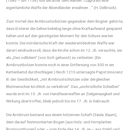
(1083 – um 1154) soll sie unter dem Namen
Tzagra
als eine
eigentümliche Waffe der Abendländer erwähnen …“ (H. Delbrück).
Zum Vorteil des Armbrustschützen gegenüber dem Bogner gehörte,
dass Ersterer die Sehne beliebig lange ohne Kraftaufwand gespannt
halten und auf den günstigsten Moment für den Schuss warten
konnte. Die mörderische Kraft der wiederentdeckten Waffe war
derart eindrucksvoll, dass die Kirche schon im 12. Jh. versuchte, sie
als „Deo odibilem“ (von Gott gehasst) zu verbieten. (Ein
Armbrustbolzen konnte noch in einer Entfernung von 300 m ein
Kettenhemd durchschlagen.) Noch 1215 untersagte Papst Innocenz
III. der Geistlichkeit, „mit Armbrustschützen oder dergleichen
Blutmenschen kirchlich zu verkehren“. Das „unchristliche Schießen“
wurde erst im 15. Jh. von Handfeuerwaffen an Zielgenauigkeit und
Wirkung übertroffen, blieb jedoch bis ins 17. Jh. in Gebrauch.
Die Armbrust bestand aus einem hölzernen Schaft (Säule, Baum),
dem darauf festmontierten Bogen (aus Holz- und Hornplatten
[Kompositbogen] oder – vom Ende des 14. Jh. an – aus Stahl) und