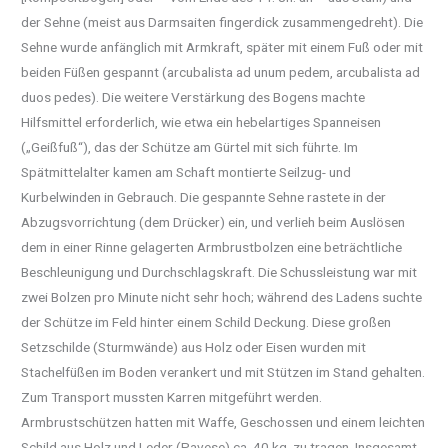
der Sehne (meist aus Darmsaiten fingerdick zusammengedreht). Die
Sehne wurde anfänglich mit Armkraft, später mit einem Fuß oder mit
beiden Füßen gespannt (arcubalista ad unum pedem, arcubalista ad
duos pedes). Die weitere Verstärkung des Bogens machte
Hilfsmittel erforderlich, wie etwa ein hebelartiges Spanneisen
(„Geißfuß“), das der Schütze am Gürtel mit sich führte. Im
Spätmittelalter kamen am Schaft montierte Seilzug- und
Kurbelwinden in Gebrauch. Die gespannte Sehne rastete in der
Abzugsvorrichtung (dem Drücker) ein, und verlieh beim Auslösen
dem in einer Rinne gelagerten Armbrustbolzen eine beträchtliche
Beschleunigung und Durchschlagskraft. Die Schussleistung war mit
zwei Bolzen pro Minute nicht sehr hoch; während des Ladens suchte
der Schütze im Feld hinter einem Schild Deckung. Diese großen
Setzschilde (Sturmwände) aus Holz oder Eisen wurden mit
Stachelfüßen im Boden verankert und mit Stützen im Stand gehalten.
Zum Transport mussten Karren mitgeführt werden.
Armbrustschützen hatten mit Waffe, Geschossen und einem leichten
Schild aus Holz und Leder (Pavese) ca. 40 kg. zu tragen. Insgesamt