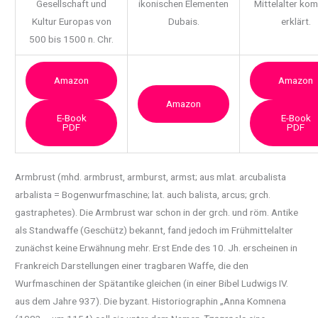
Gesellschaft und
ikonischen Elementen
Mittelalter ko
Kultur Europas von
Dubais.
erklärt.
500 bis 1500 n. Chr.
Amazon
Amazon
Amazon
E-Book
E-Book
PDF
PDF
Armbrust (mhd. armbrust, armburst, armst; aus mlat. arcubalista
arbalista = Bogenwurfmaschine;
lat. auch balista, arcus; grch.
gastraphetes). Die Armbrust war schon in der grch. und röm. Antike
als Standwaffe (Geschütz) bekannt, fand jedoch im Frühmittelalter
zunächst keine Erwähnung mehr. Erst Ende des 10. Jh. erscheinen in
Frankreich Darstellungen einer tragbaren Waffe, die den
Wurfmaschinen der Spätantike gleichen (in einer Bibel Ludwigs IV.
aus dem Jahre 937). Die byzant. Historiographin „Anna Komnena