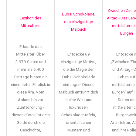
Zwischen Zinne
Dubai Schokolade,
Lexikon des
Alltag - Das Leb
das einzigartige
Mittealters
mittelalterlic
Malbuch
Burgen
Erkunde das
Mittelalter: Über
Entdecke 69
Entdecke i
3.979 Seiten und
einzigartige Motive,
„Zwischen Zi
mehr als 6.400
die die Magie der
und Alltag - 
Einträge bieten dir
Dubai-Schokolade
Leben auf
einen tiefen Einblick in
einfangen! Dieses
mittelalterlic
diese Ära. Vom
Malbuch entführt dich
Burgen“ auf 
Ablass bis zur
in eine Welt aus
Seiten die
Zunftordnung -
luxuriösen
mittelalterli
dieses eBook ist dein
Schokoladentafeln,
Burgenwelt
Guide durch die
orientalischen
Architektur, Al
Geschichte,
Mustern und
und ihre Rolle