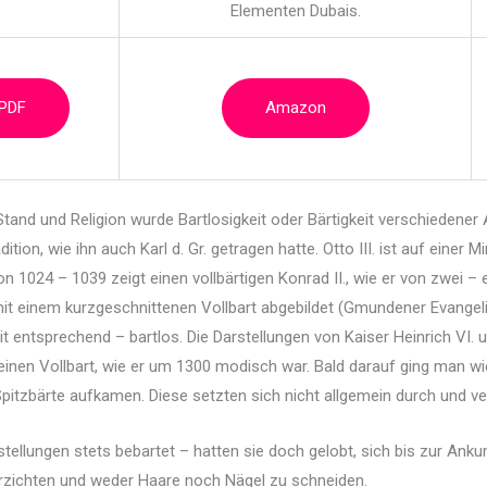
Elementen Dubais.
 PDF
Amazon
, Stand und Religion wurde Bartlosigkeit oder
Bärtigkeit verschiedener 
ion, wie ihn auch Karl d. Gr. getragen hatte. Otto III. ist auf einer M
on 1024 – 1039 zeigt einen vollbärtigen Konrad II., wie er von zwei – e
it einem kurzgeschnittenen Vollbart abgebildet (Gmundener Evangelia
it entsprechend – bartlos. Die Darstellungen von Kaiser Heinrich VI. 
nen Vollbart, wie er um 1300 modisch war. Bald darauf ging man wied
Spitzbärte aufkamen. Diese setzten sich nicht allgemein durch und
stellungen stets bebartet – hatten sie doch gelobt, sich bis zur Ank
erzichten und weder Haare noch Nägel zu schneiden.