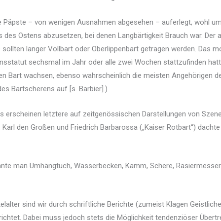
 die Päpste – von wenigen Ausnahmen abgesehen – auferlegt, wohl u
s des Ostens abzusetzen, bei denen Langbärtigkeit Brauch war. Der
ls sollten langer Vollbart oder Oberlippenbart getragen werden. Das 
nsstatut sechsmal im Jahr oder alle zwei Wochen stattzufinden hatte
ch den Bart wachsen, ebenso wahrscheinlich die meisten Angehörigen d
es Bartscherens auf [s. Barbier].)
ls erscheinen letztere auf zeitgenössischen Darstellungen von Szen
. Karl den Großen und Friedrich Barbarossa („Kaiser Rotbart“) dacht
kannte man Umhängtuch, Wasserbecken, Kamm, Schere, Rasiermesser (
alter sind wir durch schriftliche Berichte (zumeist Klagen Geistlic
errichtet. Dabei muss jedoch stets die Möglichkeit tendenziöser Über