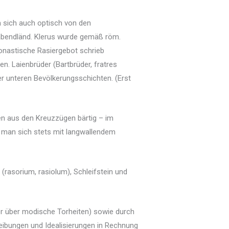
m sich auch optisch von den
 abendländ. Klerus wurde gemäß röm.
monastische Rasiergebot schrieb
n. Laienbrüder (Bartbrüder, fratres
er unteren Bevölkerungsschichten. (Erst
en aus den Kreuzzügen bärtig – im
e man sich stets mit langwallendem
rasorium, rasiolum), Schleifstein und
her über modische Torheiten) sowie durch
treibungen und Idealisierungen in Rechnung