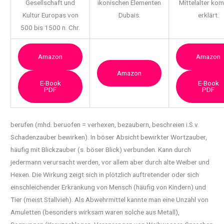
Gesellschaft und
ikonischen Elementen
Mittelalter ko
Kultur Europas von
Dubais.
erklärt.
500 bis 1500 n. Chr.
Amazon
Amazon
Amazon
E-Book
E-Book
PDF
PDF
berufen (mhd. beruofen = verhexen, bezaubern, beschreien i.S.v.
Schadenzauber bewirken). In
böser Absicht bewirkter Wortzauber,
häufig mit Blickzauber (s. böser Blick) verbunden. Kann durch
jedermann verursacht werden, vor allem aber durch alte Weiber und
Hexen. Die Wirkung zeigt sich in plötzlich auftretender oder sich
einschleichender Erkrankung von Mensch (häufig von Kindern) und
Tier (meist Stallvieh). Als Abwehrmittel kannte man eine Unzahl von
Amuletten (besonders wirksam waren solche aus Metall),