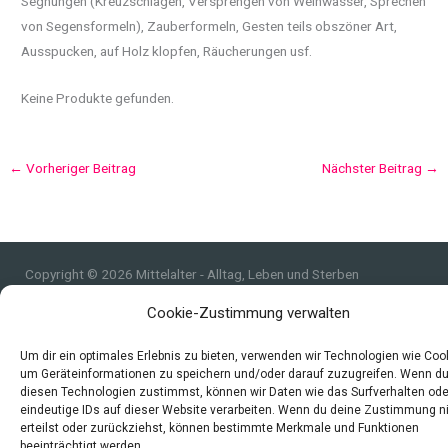
Segnungen (Kreuzschlagen, Versprengen von Weihwasser, Sprechen
von Segensformeln), Zauberformeln, Gesten teils obszöner Art,
Ausspucken, auf Holz klopfen, Räucherungen usf.
Keine Produkte gefunden.
←
Vorheriger Beitrag
Nächster Beitrag
→
Copyright © 2026 Mittelalter - Alltag, Leben und Sterben
Impressum
Cookie-Zustimmung verwalten
Datenschutzerklärung und Cookie-Richtlinie
Um dir ein optimales Erlebnis zu bieten, verwenden wir Technologien wie Coo
Quellen
um Geräteinformationen zu speichern und/oder darauf zuzugreifen. Wenn d
Index
diesen Technologien zustimmst, können wir Daten wie das Surfverhalten ode
eindeutige IDs auf dieser Website verarbeiten. Wenn du deine Zustimmung n
erteilst oder zurückziehst, können bestimmte Merkmale und Funktionen
beeinträchtigt werden.