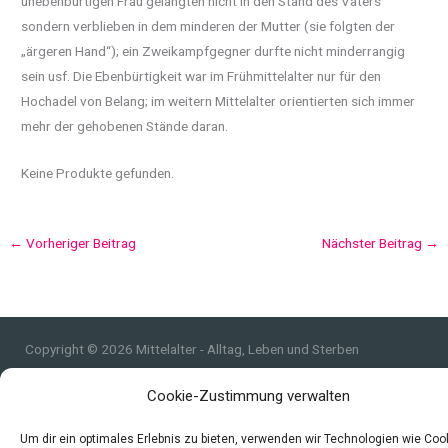
unebenbürtigen Frau gelangten nicht in den Stand des Vaters
sondern verblieben in dem minderen der Mutter (sie folgten der
„ärgeren Hand“); ein Zweikampfgegner durfte nicht minderrangig
sein usf. Die Ebenbürtigkeit war im Frühmittelalter nur für den
Hochadel von Belang; im weitern Mittelalter orientierten sich immer
mehr der gehobenen Stände daran.
Keine Produkte gefunden.
←
Vorheriger Beitrag
Nächster Beitrag
→
Copyright © 2026 Mittelalter - Alltag, Leben und Sterben
Impressum
Cookie-Zustimmung verwalten
Datenschutzerklärung und Cookie-Richtlinie
Quellen
Um dir ein optimales Erlebnis zu bieten, verwenden wir Technologien wie Coo