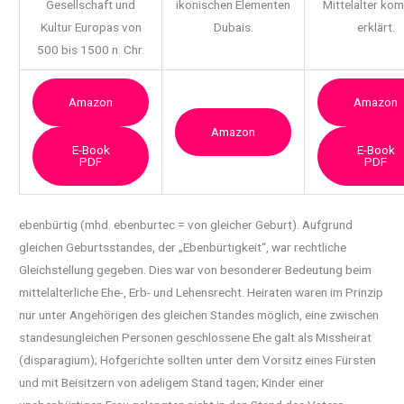
Gesellschaft und
ikonischen Elementen
Mittelalter ko
Kultur Europas von
Dubais.
erklärt.
500 bis 1500 n. Chr.
Amazon
Amazon
Amazon
E-Book
E-Book
PDF
PDF
ebenbürtig (mhd. ebenburtec = von gleicher Geburt). Aufgrund
gleichen Geburtsstandes, der
„Ebenbürtigkeit“, war rechtliche
Gleichstellung gegeben. Dies war von besonderer Bedeutung beim
mittelalterliche Ehe-, Erb- und Lehensrecht. Heiraten waren im Prinzip
nur unter Angehörigen des gleichen Standes möglich, eine zwischen
standesungleichen Personen geschlossene Ehe galt als Missheirat
(disparagium); Hofgerichte sollten unter dem Vorsitz eines Fürsten
und mit Beisitzern von adeligem Stand tagen; Kinder einer