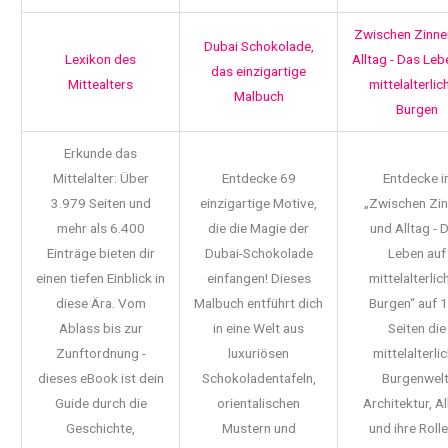
Zwischen Zinne
Dubai Schokolade,
Lexikon des
Alltag - Das Leb
das einzigartige
Mittealters
mittelalterlic
Malbuch
Burgen
Erkunde das
Mittelalter: Über
Entdecke 69
Entdecke i
3.979 Seiten und
einzigartige Motive,
„Zwischen Zi
mehr als 6.400
die die Magie der
und Alltag - 
Einträge bieten dir
Dubai-Schokolade
Leben auf
einen tiefen Einblick in
einfangen! Dieses
mittelalterlic
diese Ära. Vom
Malbuch entführt dich
Burgen“ auf 
Ablass bis zur
in eine Welt aus
Seiten die
Zunftordnung -
luxuriösen
mittelalterli
dieses eBook ist dein
Schokoladentafeln,
Burgenwelt
Guide durch die
orientalischen
Architektur, Al
Geschichte,
Mustern und
und ihre Rolle