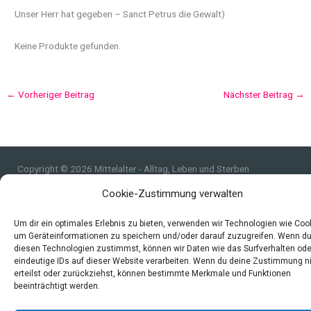
Unser Herr hat gegeben – Sanct Petrus die Gewalt)
Keine Produkte gefunden.
←
Vorheriger Beitrag
Nächster Beitrag
→
Copyright © 2026 Mittelalter - Alltag, Leben und Sterben
Cookie-Zustimmung verwalten
Impressum
Datenschutzerklärung und Cookie-Richtlinie
Um dir ein optimales Erlebnis zu bieten, verwenden wir Technologien wie Coo
Quellen
um Geräteinformationen zu speichern und/oder darauf zuzugreifen. Wenn d
Index
diesen Technologien zustimmst, können wir Daten wie das Surfverhalten ode
eindeutige IDs auf dieser Website verarbeiten. Wenn du deine Zustimmung n
erteilst oder zurückziehst, können bestimmte Merkmale und Funktionen
beeinträchtigt werden.