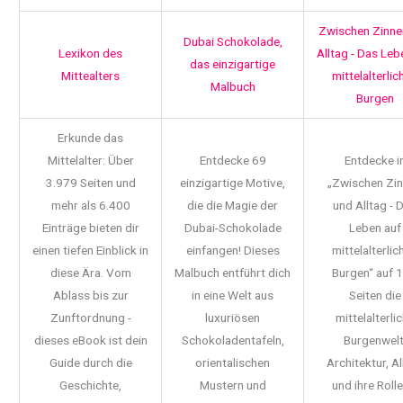
Zwischen Zinne
Dubai Schokolade,
Lexikon des
Alltag - Das Leb
das einzigartige
Mittealters
mittelalterlic
Malbuch
Burgen
Erkunde das
Mittelalter: Über
Entdecke 69
Entdecke i
3.979 Seiten und
einzigartige Motive,
„Zwischen Zi
mehr als 6.400
die die Magie der
und Alltag - 
Einträge bieten dir
Dubai-Schokolade
Leben auf
einen tiefen Einblick in
einfangen! Dieses
mittelalterlic
diese Ära. Vom
Malbuch entführt dich
Burgen“ auf 
Ablass bis zur
in eine Welt aus
Seiten die
Zunftordnung -
luxuriösen
mittelalterli
dieses eBook ist dein
Schokoladentafeln,
Burgenwelt
Guide durch die
orientalischen
Architektur, Al
Geschichte,
Mustern und
und ihre Rolle