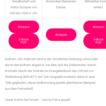
Gesellschaft und
ikonischen Elementen
Mittelalter ko
Kultur Europas von
Dubais.
erklärt.
500 bis 1500 n. Chr.
Amazon
Amazon
Amazon
E-Book
E-Book
PDF
PDF
Endreim. Der Stabreim wird in der christlichen Dichtung schon bald
durch den Endreim
abgelöst, bei dem sich die Zeilenenden reimen.
Erstmals taucht der Endreim im Evangelienbuch des Otfried von
Weißenburg (800-871) auf. Die Langzeile erscheint dabei in zwei
Teile gegliedert, deren Endbetonung jeweils gleichlautet (Beispiel
aus dem Petruslied):
Unsar trohtin hat farsalt – sancte Petre giuualt