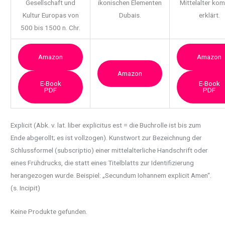
Gesellschaft und
ikonischen Elementen
Mittelalter ko
Kultur Europas von
Dubais.
erklärt.
500 bis 1500 n. Chr.
Amazon
Amazon
Amazon
E-Book
E-Book
PDF
PDF
Explicit (Abk. v. lat. liber explicitus est = die Buchrolle ist bis zum
Ende abgerollt; es ist
vollzogen). Kunstwort zur Bezeichnung der
Schlussformel (subscriptio) einer mittelalterliche Handschrift oder
eines Frühdrucks, die statt eines Titelblatts zur Identifizierung
herangezogen wurde. Beispiel: „Secundum Iohannem explicit Amen“.
(s. Incipit)
Keine Produkte gefunden.