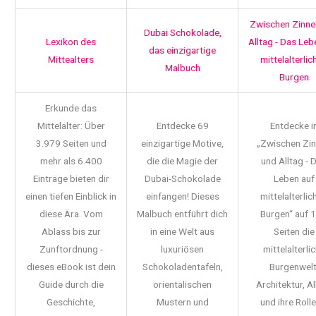
Zwischen Zinne
Dubai Schokolade,
Lexikon des
Alltag - Das Leb
das einzigartige
Mittealters
mittelalterlic
Malbuch
Burgen
Erkunde das
Mittelalter: Über
Entdecke 69
Entdecke i
3.979 Seiten und
einzigartige Motive,
„Zwischen Zi
mehr als 6.400
die die Magie der
und Alltag - 
Einträge bieten dir
Dubai-Schokolade
Leben auf
einen tiefen Einblick in
einfangen! Dieses
mittelalterlic
diese Ära. Vom
Malbuch entführt dich
Burgen“ auf 
Ablass bis zur
in eine Welt aus
Seiten die
Zunftordnung -
luxuriösen
mittelalterli
dieses eBook ist dein
Schokoladentafeln,
Burgenwelt
Guide durch die
orientalischen
Architektur, Al
Geschichte,
Mustern und
und ihre Rolle