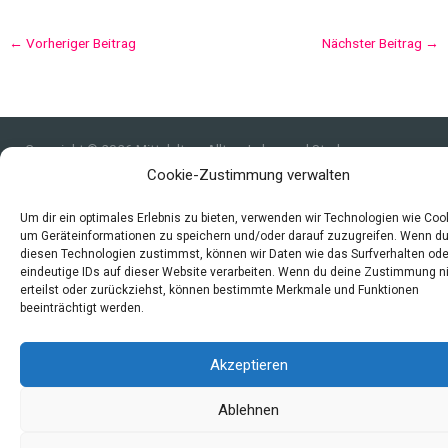
←
Vorheriger Beitrag
Nächster Beitrag
→
Copyright © 2026 Mittelalter - Alltag, Leben und Sterben
Cookie-Zustimmung verwalten
Impressum
Datenschutzerklärung und Cookie-Richtlinie
Um dir ein optimales Erlebnis zu bieten, verwenden wir Technologien wie Coo
Quellen
um Geräteinformationen zu speichern und/oder darauf zuzugreifen. Wenn d
diesen Technologien zustimmst, können wir Daten wie das Surfverhalten ode
Index
eindeutige IDs auf dieser Website verarbeiten. Wenn du deine Zustimmung n
erteilst oder zurückziehst, können bestimmte Merkmale und Funktionen
beeinträchtigt werden.
Akzeptieren
Ablehnen