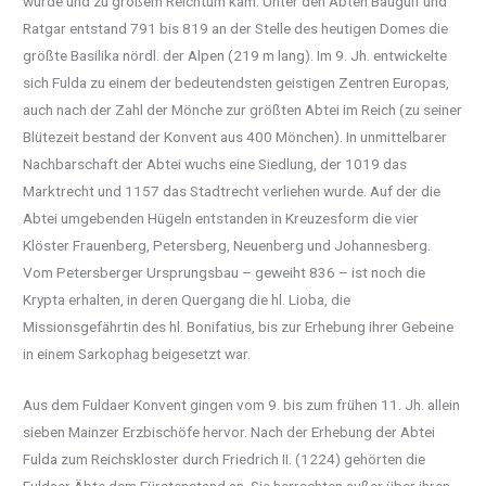
wurde und zu großem Reichtum kam. Unter den Äbten Baugulf und
Ratgar entstand 791 bis 819 an der Stelle des heutigen Domes die
größte Basilika nördl. der Alpen (219 m lang). Im 9. Jh. entwickelte
sich Fulda zu einem der bedeutendsten geistigen Zentren Europas,
auch nach der Zahl der Mönche zur größten Abtei im Reich (zu seiner
Blütezeit bestand der Konvent aus 400 Mönchen). In unmittelbarer
Nachbarschaft der Abtei wuchs eine Siedlung, der 1019 das
Marktrecht und 1157 das Stadtrecht verliehen wurde. Auf der die
Abtei umgebenden Hügeln entstanden in Kreuzesform die vier
Klöster Frauenberg, Petersberg, Neuenberg und Johannesberg.
Vom Petersberger Ursprungsbau – geweiht 836 – ist noch die
Krypta erhalten, in deren Quergang die hl. Lioba, die
Missionsgefährtin des hl. Bonifatius, bis zur Erhebung ihrer Gebeine
in einem Sarkophag beigesetzt war.
Aus dem Fuldaer Konvent gingen vom 9. bis zum frühen 11. Jh. allein
sieben Mainzer Erzbischöfe hervor. Nach der Erhebung der Abtei
Fulda zum Reichskloster durch Friedrich II. (1224) gehörten die
Fuldaer Äbte dem Fürstenstand an. Sie herrschten außer über ihren