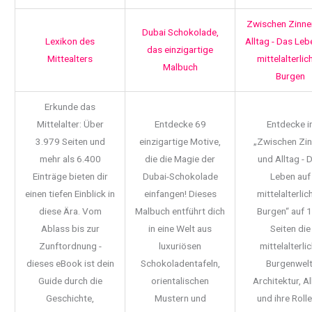
Zwischen Zinne
Dubai Schokolade,
Lexikon des
Alltag - Das Leb
das einzigartige
Mittealters
mittelalterlic
Malbuch
Burgen
Erkunde das
Mittelalter: Über
Entdecke 69
Entdecke i
3.979 Seiten und
einzigartige Motive,
„Zwischen Zi
mehr als 6.400
die die Magie der
und Alltag - 
Einträge bieten dir
Dubai-Schokolade
Leben auf
einen tiefen Einblick in
einfangen! Dieses
mittelalterlic
diese Ära. Vom
Malbuch entführt dich
Burgen“ auf 
Ablass bis zur
in eine Welt aus
Seiten die
Zunftordnung -
luxuriösen
mittelalterli
dieses eBook ist dein
Schokoladentafeln,
Burgenwelt
Guide durch die
orientalischen
Architektur, Al
Geschichte,
Mustern und
und ihre Rolle