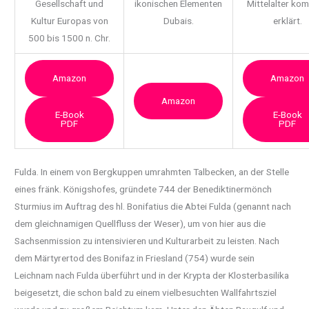
Gesellschaft und
ikonischen Elementen
Mittelalter ko
Kultur Europas von
Dubais.
erklärt.
500 bis 1500 n. Chr.
Amazon
Amazon
Amazon
E-Book
E-Book
PDF
PDF
Fulda. In einem von Bergkuppen umrahmten Talbecken, an der Stelle
eines fränk. Königshofes,
gründete 744 der Benediktinermönch
Sturmius im Auftrag des hl. Bonifatius die Abtei Fulda (genannt nach
dem gleichnamigen Quellfluss der Weser), um von hier aus die
Sachsenmission zu intensivieren und Kulturarbeit zu leisten. Nach
dem Märtyrertod des Bonifaz in Friesland (754) wurde sein
Leichnam nach Fulda überführt und in der Krypta der Klosterbasilika
beigesetzt, die schon bald zu einem vielbesuchten Wallfahrtsziel