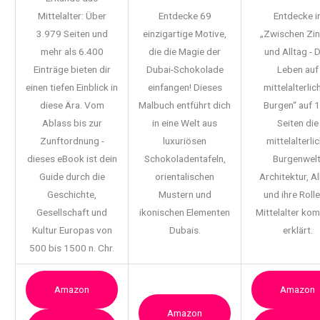
Mittelalter: Über
Entdecke 69
Entdecke i
3.979 Seiten und
einzigartige Motive,
„Zwischen Zi
mehr als 6.400
die die Magie der
und Alltag - 
Einträge bieten dir
Dubai-Schokolade
Leben auf
einen tiefen Einblick in
einfangen! Dieses
mittelalterlic
diese Ära. Vom
Malbuch entführt dich
Burgen“ auf 
Ablass bis zur
in eine Welt aus
Seiten die
Zunftordnung -
luxuriösen
mittelalterli
dieses eBook ist dein
Schokoladentafeln,
Burgenwelt
Guide durch die
orientalischen
Architektur, Al
Geschichte,
Mustern und
und ihre Rolle
Gesellschaft und
ikonischen Elementen
Mittelalter ko
Kultur Europas von
Dubais.
erklärt.
500 bis 1500 n. Chr.
Amazon
Amazon
Amazon