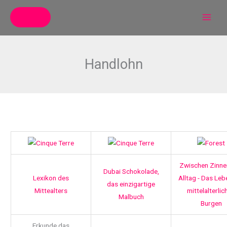
Zum
Inhalt
springen
Handlohn
Zwischen Zinne
Dubai Schokolade,
Lexikon des
Alltag - Das Leb
das einzigartige
Mittealters
mittelalterlic
Malbuch
Burgen
Erkunde das