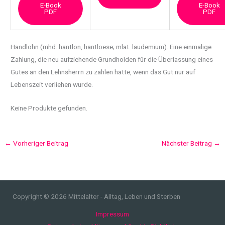
E-Book
E-Book
PDF
PDF
Handlohn (mhd. hantlon, hantloese; mlat. laudemium). Eine einmalige
Zahlung, die neu
aufziehende Grundholden für die Überlassung eines
Gutes an den Lehnsherrn zu zahlen hatte, wenn das Gut nur auf
Lebenszeit verliehen wurde.
Keine Produkte gefunden.
←
Vorheriger Beitrag
Nächster Beitrag
→
Copyright © 2026 Mittelalter - Alltag, Leben und Sterben
Impressum