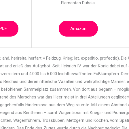
Elementen Dubais.
 PDF
Amazon
ahd. herireita, herfart = Feldzug, Krieg; lat.
expeditio, profectio). D
ahrt und erließ das Aufgebot. Seit Heinrich IV. war der König dabei a
zerreitern und 4.000 bis 6.000 leichtbewaffneten Fußkämpfern. De
s Reiches und deren ritterliche Vasallen und wehrpflichtige Männer,
 befohlenen Sammelplatz zusammen. Von dort aus begann – möglich
end des Marsches war das Heer meist in drei Abteilungen gegliedert. 
 gegebenfalls Hindernisse aus dem Weg räumte. Mit einem Abstand v
gend aus Berittenen – samt Wagentross mit Kriegs- und Pioniergerä
chten, Wagenführern, Trossbuben, Metzgern und Köchen, vom Spätmi
 Kindern. Das Ende des Zuges wurde durch die Nachhut gedeckt. Die 