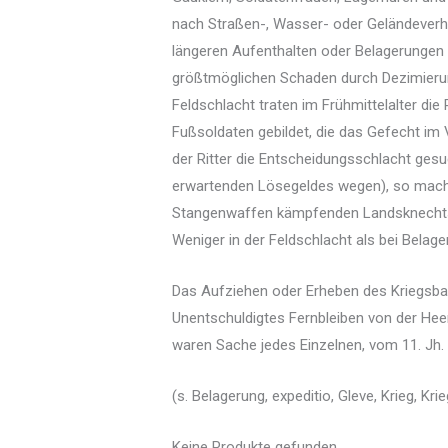
nach Straßen-, Wasser- oder Geländeverhä
längeren Aufenthalten oder Belagerungen 
größtmöglichen Schaden durch Dezimierun
Feldschlacht traten im Frühmittelalter di
Fußsoldaten gebildet, die das Gefecht im
der Ritter die Entscheidungsschlacht ges
erwartenden Lösegeldes wegen), so machte
Stangenwaffen kämpfenden Landsknechtsro
Weniger in der Feldschlacht als bei Bela
Das Aufziehen oder Erheben des Kriegsba
Unentschuldigtes Fernbleiben von der Heer
waren Sache jedes Einzelnen, vom 11. Jh
(s. Belagerung, expeditio, Gleve, Krieg, Kr
Keine Produkte gefunden.