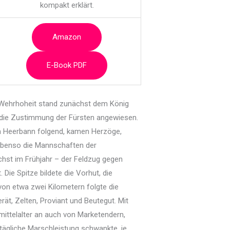
kompakt erklärt.
Amazon
E-Book PDF
ie Wehrhoheit stand zunächst dem König
uf die Zustimmung der Fürsten angewiesen.
m Heerbann folgend, kamen Herzöge,
 ebenso die Mannschaften der
st im Frühjahr – der Feldzug gegen
Die Spitze bildete die Vorhut, die
on etwa zwei Kilometern folgte die
t, Zelten, Proviant und Beutegut. Mit
ttelalter an auch von Marketendern,
tägliche Marschleistung schwankte, je