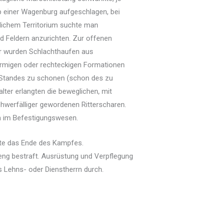
b einer Wagenburg aufgeschlagen, bei
dlichem Territorium suchte man
 Feldern anzurichten. Zur offenen
ter wurden Schlachthaufen aus
förmigen oder rechteckigen Formationen
en Standes zu schonen (schon des zu
ter erlangten die beweglichen, mit
hwerfälliger gewordenen Ritterscharen.
en im Befestigungswesen.
ete das Ende des Kampfes.
reng bestraft. Ausrüstung und Verpflegung
 Lehns- oder Dienstherrn durch.