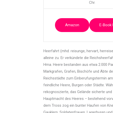
Chr.
Amazon
E-Book
Heerfahrt (mhd. reisunge, hervart, herreise; 
alleine zu. Er verkündete die Reichsheerf
Hma. Heere bestanden aus etwa 2.000 Pan
Markgrafen, Grafen, Bischöfe und Äbte de
Reichsstädte zum Einberufungstermin am
feindliche Heere, Burgen oder Städte. Währ
rekognoszierte, das Gelände sicherte und
Hauptmacht des Heeres – bestehend vorwie
dem Tross zog ein bunter Haufen von Kne
Gauklern, Soldatenfrauen, Lagerhuren und