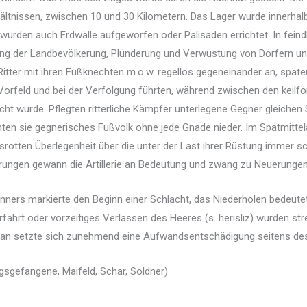
ltnissen, zwischen 10 und 30 Kilometern. Das Lager wurde innerhal
wurden auch Erdwälle aufgeworfen oder Palisaden errichtet. In fein
g der Landbevölkerung, Plünderung und Verwüstung von Dörfern und
e Ritter mit ihren Fußknechten m.o.w. regellos gegeneinander an, spä
 Vorfeld und bei der Verfolgung führten, während zwischen den keil
ucht wurde. Pflegten ritterliche Kämpfer unterlegene Gegner gleich
n sie gegnerisches Fußvolk ohne jede Gnade nieder. Im Spätmittelal
tten Überlegenheit über die unter der Last ihrer Rüstung immer sc
gerungen gewann die Artillerie an Bedeutung und zwang zu Neuerung
nners markierte den Beginn einer Schlacht, das Niederholen bedeut
fahrt oder vorzeitiges Verlassen des Heeres (s. herisliz) wurden st
. an setzte sich zunehmend eine Aufwandsentschädigung seitens des
iegsgefangene, Maifeld, Schar, Söldner)